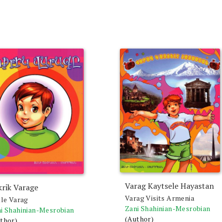
Varag Kaytsele Hayastan
krik Varage
Varag Visits Armenia
tle Varag
Zani Shahinian-Mesrobian
i Shahinian-Mesrobian
(Author)
thor)