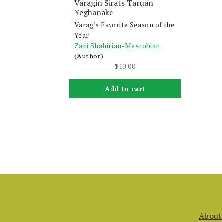
Varagin Sirats Taruan
Yeghanake
Varag's Favorite Season of the
Year
Zani Shahinian-Mesrobian
(Author)
$
10.00
Add to cart
About