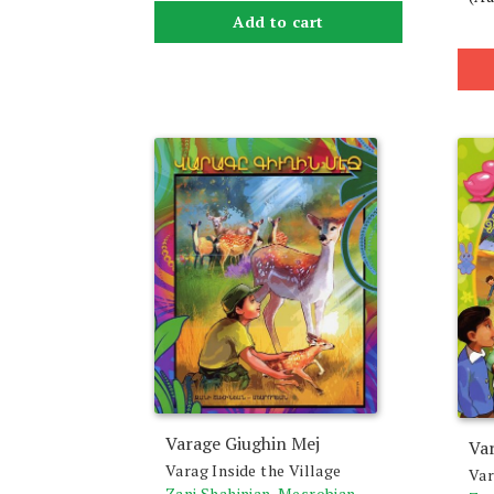
Add to cart
Varage Giughin Mej
Va
Varag Inside the Village
Var
Zani Shahinian-Mesrobian