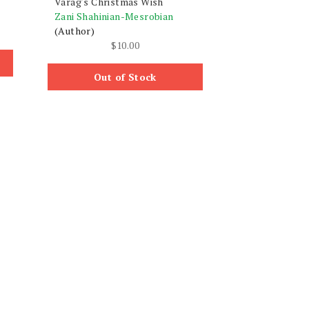
Varag's Christmas Wish
Zani Shahinian-Mesrobian
(Author)
$
10.00
Out of Stock