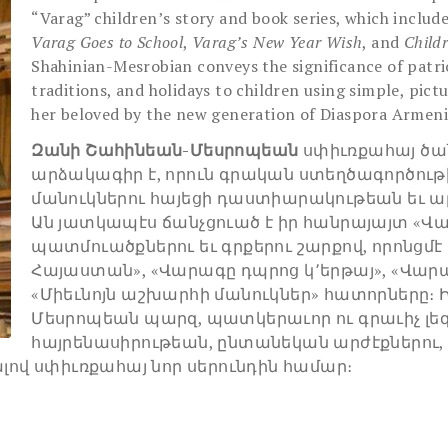
“Varag” children’s story and book series, which inclu
Varag Goes to School
,
Varag’s New Year Wish
, and
Child
Shahinian-Mesrobian conveys the significance of patri
traditions, and holidays to children using simple, pic
her beloved by the new generation of Diaspora Armeni
Զանի Շահինեան-Մեսրոպեան
սփիւռքահայ ծա
արձակագիր է, որուն գրական ստեղծագործութի
մանուկներու հայեցի դաստիարակութեան եւ 
Ան յատկապէս ճանչցուած է իր հանրայայտ «
պատմուածքներու եւ գրքերու շարքով, որոնցմէ 
Հայաստան», «Վարագը դպրոց կ՚երթայ», «Վար
«Միեւնոյն աշխարհի մանուկներ» հատորները։ Ի
Մեսրոպեան պարզ, պատկերաւոր ու գրաւիչ լեզ
հայրենասիրութեան, ընտանեկան արժէքներու, 
ալով սփիւռքահայ նոր սերունդին համար։