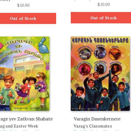
$
10.00
$
10.00
Out of Stock
Out of Stock
rage yev Zatkvan Shabate
Varagin Dasenkernere
ag and Easter Week
Varag's Classmates