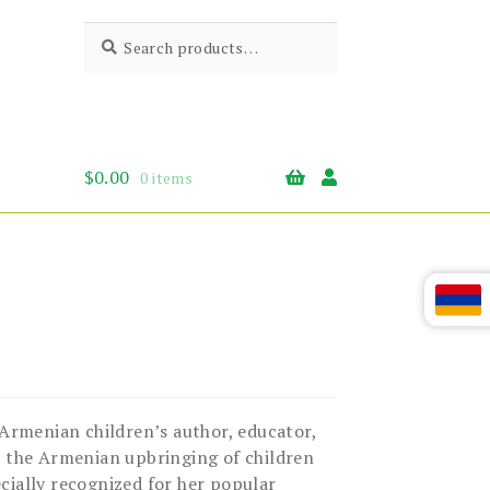
Search
Search
for:
$
0.00
0 items
Armenian children’s author, educator,
o the Armenian upbringing of children
cially recognized for her popular