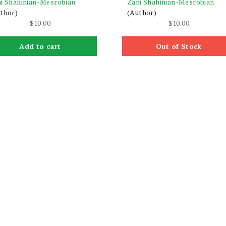
i Shahinian-Mesrobian
Zani Shahinian-Mesrobian
thor)
(Author)
$
10.00
$
10.00
Add to cart
Out of Stock