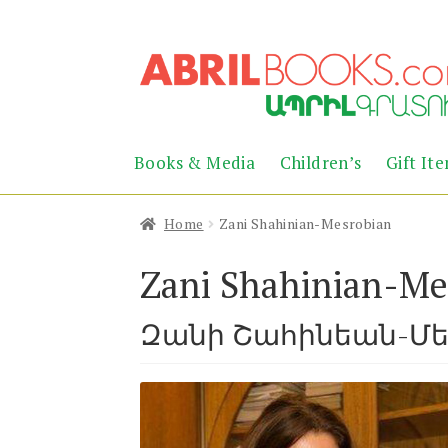
Skip
Skip
to
to
navigation
content
Books & Media
Children’s
Gift It
Home
Zani Shahinian-Mesrobian
Zani Shahinian-Me
Զանի Շահինեան-Մ