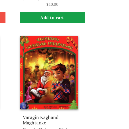
$
10.00
Add to cart
Varagin Kaghandi
Maghtanke