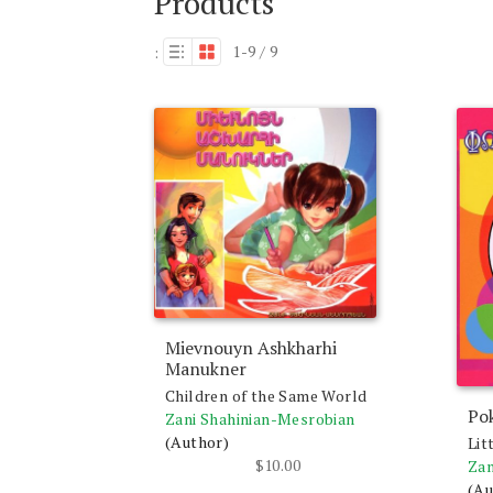
Products
1-9 / 9
:
Mievnouyn Ashkharhi
Manukner
Children of the Same World
Po
Zani Shahinian-Mesrobian
(Author)
Lit
$
10.00
Zan
(Au