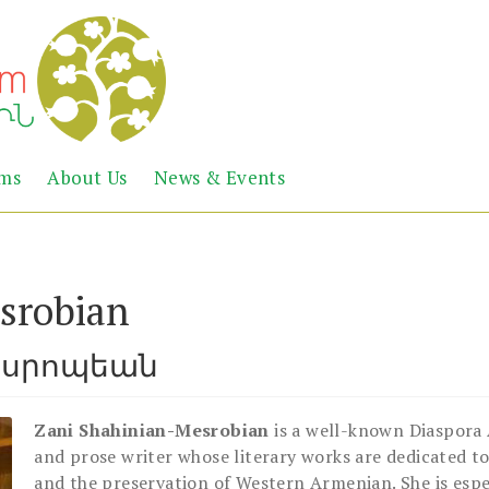
Abril
Living
ems
About Us
News & Events
the
Books
Armenian
Heritage
srobian
եսրոպեան
Zani Shahinian-Mesrobian
is a well-known Diaspora 
and prose writer whose literary works are dedicated t
and the preservation of Western Armenian. She is espe