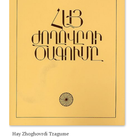
Hay Zhoghovrdi Tzagume