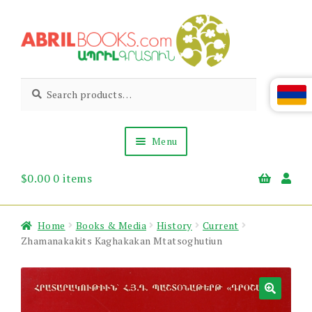
Skip
Skip
to
to
navigation
content
Abril
Living
Search
Search
the
for:
Books
Armenian
Heritage
Menu
$
0.00
0 items
Books & Media
Children’s
Gift Items
Home
Books & Media
History
Current
About Us
Zhamanakakits Kaghakakan Mtatsoghutiun
News & Events