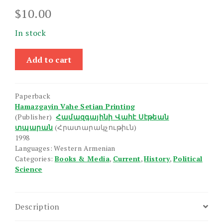
$
10.00
In stock
Zhamanakakits
Add to cart
Kaghakakan
Mtatsoghutiun
quantity
Paperback
Hamazgayin Vahe Setian Printing
(Publisher)
Համազգայինի Վահէ Սէթեան
տպարան
(Հրատարակչութիւն)
1998
Languages: Western Armenian
Categories:
Books & Media
,
Current
,
History
,
Political
Science
Description