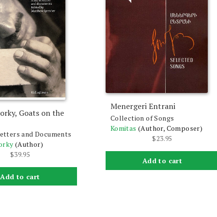
Menergeri Entrani
Gorky, Goats on the
Collection of Songs
Komitas
(Author, Composer)
 Letters and Documents
$
23.95
orky
(Author)
$
39.95
Add to cart
Add to cart