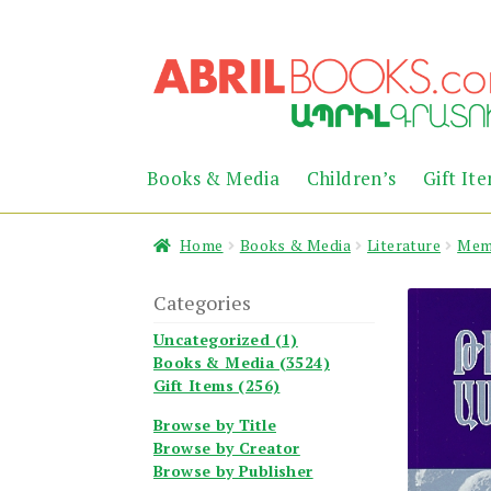
Skip
Skip
to
to
navigation
content
Books & Media
Children’s
Gift It
Home
Books & Media
Literature
Mem
Categories
Uncategorized (1)
Books & Media (3524)
Gift Items (256)
Browse by Title
Browse by Creator
Browse by Publisher