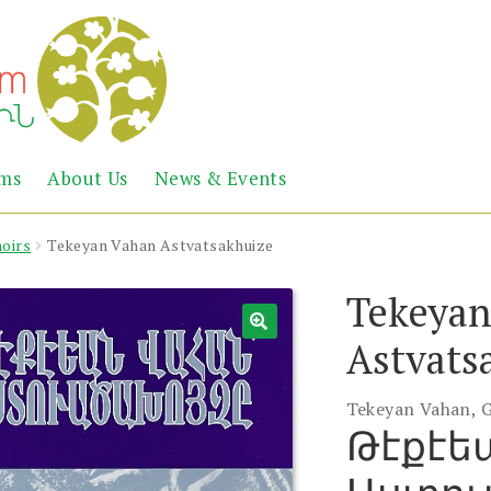
Abril
Living
ems
About Us
News & Events
the
Books
Armenian
Heritage
oirs
Tekeyan Vahan Astvatsakhuize
Tekeyan
Astvats
Tekeyan Vahan, G
Թէքէե