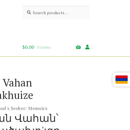
Search
Search
for:
$
0.00
0 items
 Vahan
akhuize
od's Seeker: Memoirs
ան Վահան՝