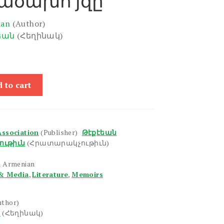
ածախո'յզը
ian
(Author)
եան
(Հեղինակ)
 to cart
Association
(Publisher)
Թէքէեան
ութիւն
(Հրատարակչութիւն)
n Armenian
& Media
,
Literature
,
Memoirs
uthor)
ն
(Հեղինակ)