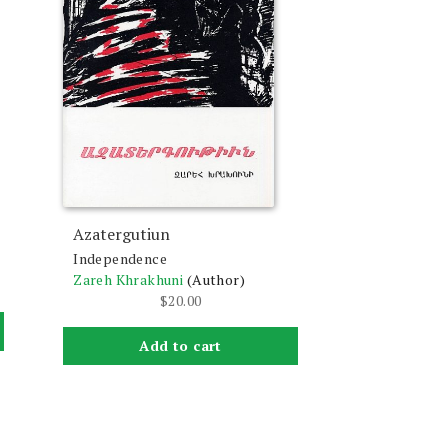
Azatergutiun
Independence
Zareh Khrakhuni
(Author)
$
20.00
Add to cart