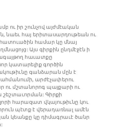
մբ ու իր շունչով այժմէական
ին, նաեւ հայ երիտասարդութեան ու
ատուածին համար կը մնայ
ղմնացոյց: Այս գիրքին ընդմէջէն ի
ռագայթող հաւատքը
որ կատարելիք գործին
կութիւնը գանձարան մըն է
սահմանումի, արժէչափերու
ր ու մշտանորոգ պայքարի ու
 շեշտաւորման: Գիրքի
ոլորի հարազատ վկայութիւնը կու
 որուն պէտք է վերադառնալ ամէն
կան կեանքը կը դիմագրաւէ ծանր
: