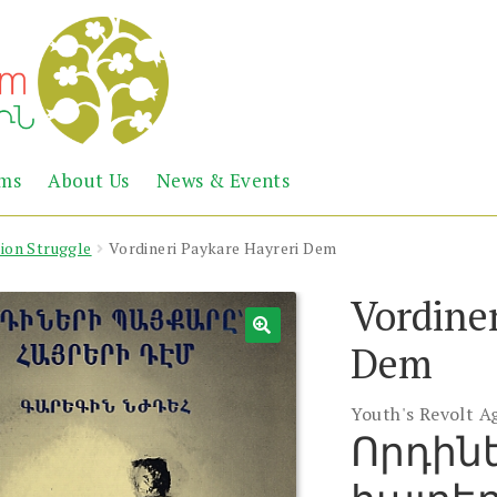
Abril
Living
ems
About Us
News & Events
the
Books
Armenian
Heritage
tion Struggle
Vordineri Paykare Hayreri Dem
Vordiner
Dem
Youth's Revolt A
Որդին