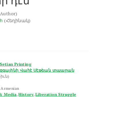
ի դէմ
(Author)
հ
(Հեղինակ)
Setian Printing
զգայինի Վահէ Սէթեան տպարան
իւն)
n Armenian
& Media
,
History
,
Liberation Struggle