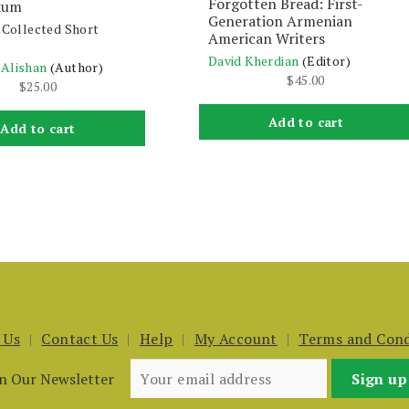
Forgotten Bread: First-
kum
Generation Armenian
: Collected Short
American Writers
David Kherdian
(Editor)
 Alishan
(Author)
$
45.00
$
25.00
Add to cart
Add to cart
 Us
Contact Us
Help
My Account
Terms and Cond
in Our Newsletter