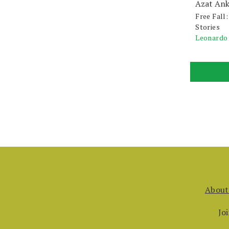
Azat An
Free Fall
Stories
Leonardo
About
Jo