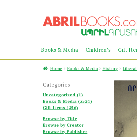
Skip
Skip
to
to
navigation
content
Books & Media
Children’s
Gift It
Home
Books & Media
History
Libera
Categories
Uncategorized (1)
Books & Media (3524)
Gift Items (256)
Browse by Title
Browse by Creator
Browse by Publisher