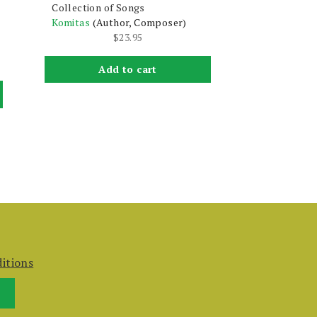
Collection of Songs
Komitas
(Author, Composer)
$
23.95
Add to cart
itions