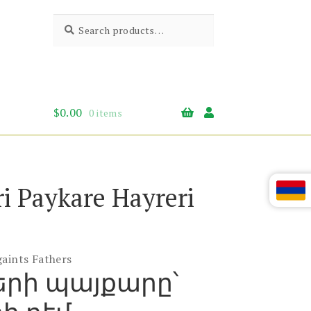
Search
Search
for:
$
0.00
0 items
i Paykare Hayreri
gaints Fathers
երի պայքարը՝