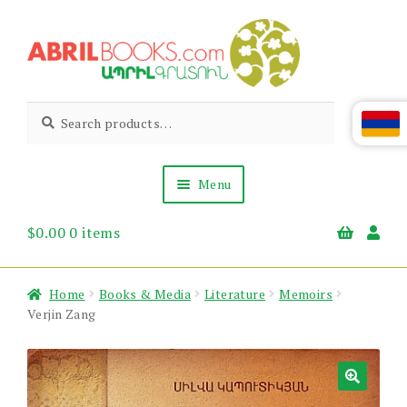
Skip
Skip
to
to
navigation
content
Abril
Living
Search
Search
the
for:
Books
Armenian
Heritage
Menu
$
0.00
0 items
Books & Media
Children’s
Gift Items
Home
Books & Media
Literature
Memoirs
About Us
Verjin Zang
News & Events