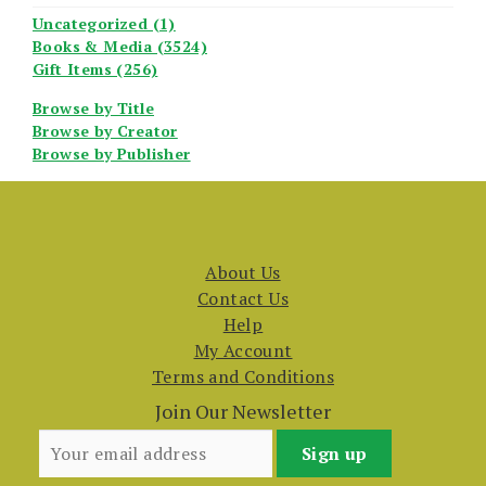
Uncategorized (1)
Books & Media (3524)
Gift Items (256)
Browse by Title
Browse by Creator
Browse by Publisher
About Us
Contact Us
Help
My Account
Terms and Conditions
Join Our Newsletter