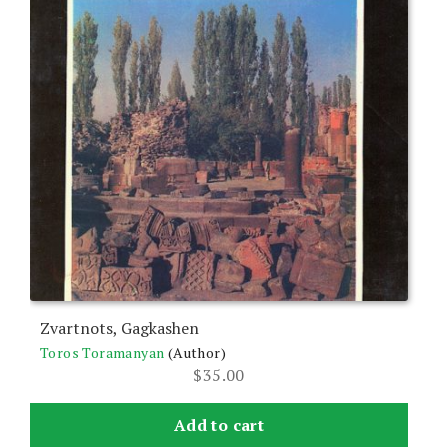
Zvartnots, Gagkashen
Toros Toramanyan
(Author)
$
35.00
Add to cart