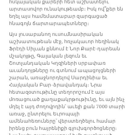
հսկայական քարերի հետ աշխատելու
արտասովոր ունակութեամբ։ Իսկ ով՞քեր են
եղել այս համեմատաբար զարգացած
հնագոյն ճարտարապետները։
Այս լուսաբանող ուսումնասիրական
աշխատութեան մէջ, հռչակաւոր հեղինակ
Ֆրէդի Սիլւան քննում է Նոր Քարէ-դարեան
մշակոյթը, Գալական լեզուն եւ
Շոտլանդական Կղզիների սրբափառ
աւանդոյթները ու գտնում ապացոյցների
շարան, առաջնորդելով Սարդինիա եւ
Հայկական Բար-ձրավանդակ։ Նրա
հետազօտութիւնը տեղորոշում է այս
մոռացուած քաղաքակրթութիւնը, եւ այն ինչ
մղել է այդ ժողովրդին՝ աւելի քան 7000 տարի
առաջ, ընտրելու Եւրոպայի
ամենահեռուները՝ վերստեղծելու համար
իրենց բուն հայրենիքի գլուխգործոցները։