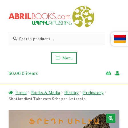
Skip
Skip
to
to
navigation
content
Abril
Living
Search
Search
the
for:
Books
Armenian
Heritage
Menu
$
0.00
0 items
Books & Media
Children’s
Gift Items
Home
Books & Media
History
Prehistory
About Us
Shotlandiayi Taknvats Srbapar Antseale
News & Events