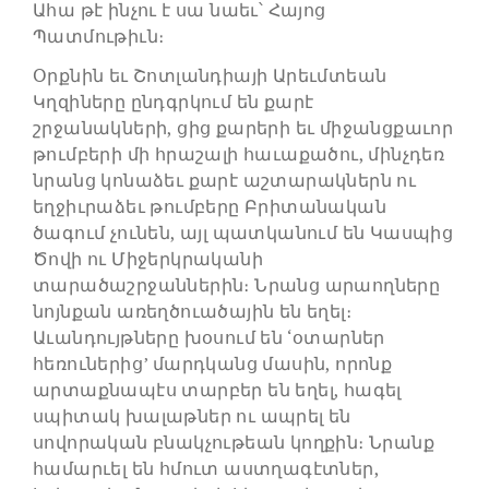
Ահա թէ ինչու է սա նաեւ՝ Հայոց
Պատմութիւն։
Օրքնին եւ Շոտլանդիայի Արեւմտեան
Կղզիները ընդգրկում են քարէ
շրջանակների, ցից քարերի եւ միջանցքաւոր
թումբերի մի հրաշալի հաւաքածու, մինչդեռ
նրանց կոնաձեւ քարէ աշտարակներն ու
եղջիւրաձեւ թումբերը Բրիտանական
ծագում չունեն, այլ պատկանում են Կասպից
Ծովի ու Միջերկրականի
տարածաշրջաններին։ Նրանց արաողները
նոյնքան առեղծուածային են եղել։
Աւանդույթները խօսում են ‘օտարներ
հեռուներից’ մարդկանց մասին, որոնք
արտաքնապէս տարբեր են եղել, հագել
սպիտակ խալաթներ ու ապրել են
սովորական բնակչութեան կողքին։ Նրանք
համարւել են հմուտ աստղագէտներ,