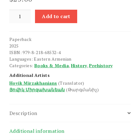
Shotlandiayi
Add to cart
Taknvats
Srbapar
Antseale
Paperback
quantity
2025
ISBN: 979-8-218-68532-4
Languages: Eastern Armenian
Categories:
Books & Media
,
History
,
Prehistory
Additional Artists
Hovik Mirzakhanians
(Translator)
Յովիկ Միրզախանեան
(Թարգմանիչ)
Description
Additional information