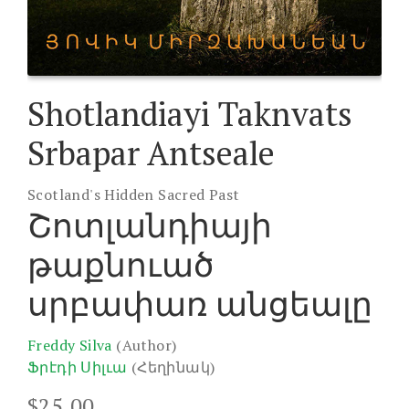
Shotlandiayi Taknvats
Srbapar Antseale
Scotland's Hidden Sacred Past
Շոտլանդիայի
թաքնուած
սրբափառ անցեալը
Freddy Silva
(Author)
Ֆրէդի Սիլւա
(Հեղինակ)
$
25.00