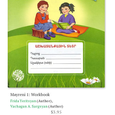
Mayreni 1: Workbook
Frida Yeritsyan
(Author),
Vachagan A. Sargsyan
(Author)
$
3.95