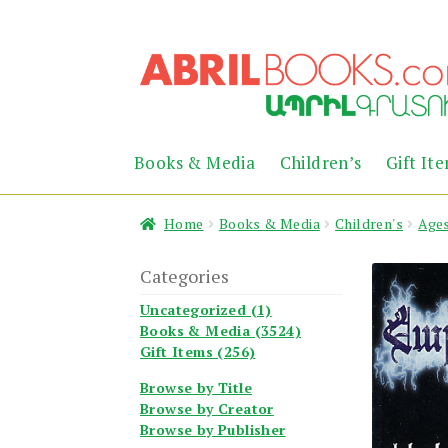
Skip
Skip
to
to
navigation
content
Books & Media
Children’s
Gift It
Home
Books & Media
Children's
Ages
Categories
Uncategorized (1)
Books & Media (3524)
Gift Items (256)
Browse by Title
Browse by Creator
Browse by Publisher