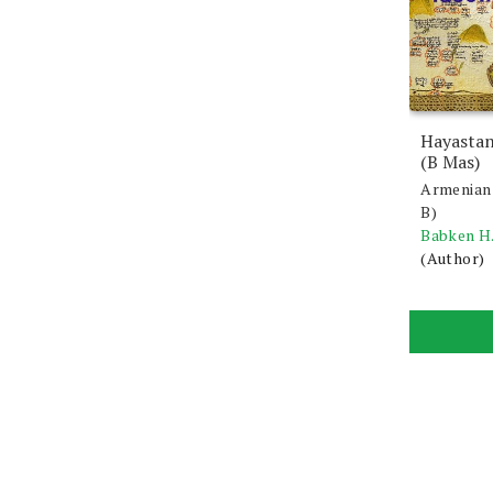
Hayastan
(B Mas)
Armenian 
B)
Babken H
(Author)