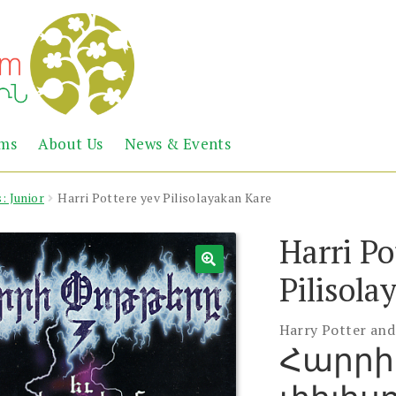
Abril
Living
ems
About Us
News & Events
the
Books
Armenian
Heritage
: Junior
Harri Pottere yev Pilisolayakan Kare
Harri Po
Pilisola
Harry Potter and
Հարրի