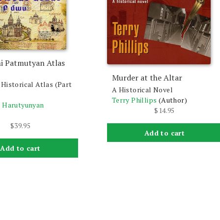
i Patmutyan Atlas
Murder at the Altar
Historical Atlas (Part
A Historical Novel
Terry Phillips
(Author)
. Harutyunyan
$
14.95
$
39.95
Add to cart
Add to cart