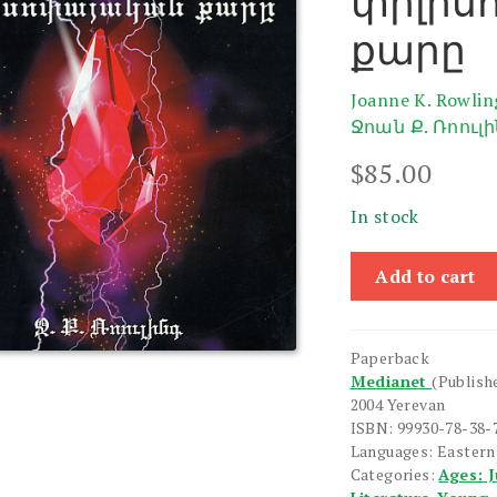
փիլիս
քարը
Joanne K. Rowlin
Ջոան Ք. Ռոուլ
$
85.00
In stock
Harri
Add to cart
Pottere
yev
Pilisolayakan
Paperback
Kare
Medianet
(Publish
quantity
2004 Yerevan
ISBN: 99930-78-38-
Languages: Easter
Categories:
Ages: J