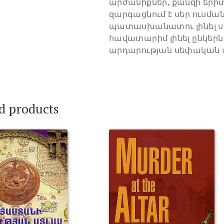
արժանիքներ, քանզի երի
զարգացնում է սեր ուսմա
պատասխանատու լինել ս
հավատարիմ լինել ընկերն
արդարության սեփական ս
d products