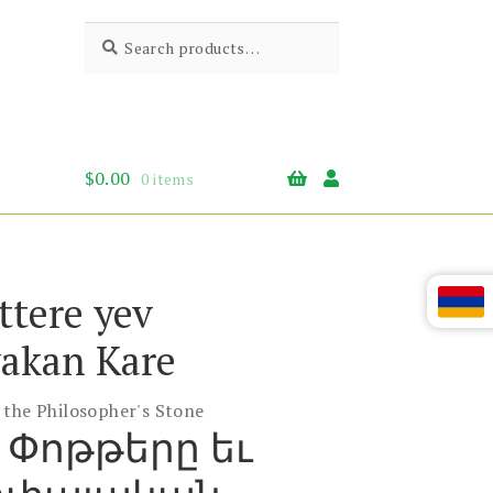
Search
Search
for:
$
0.00
0 items
ttere yev
yakan Kare
 the Philosopher's Stone
 Փոթթերը եւ