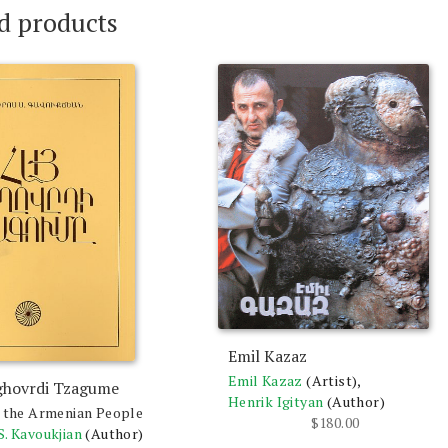
d products
Emil Kazaz
Emil Kazaz
(Artist),
ghovrdi Tzagume
Henrik Igityan
(Author)
f the Armenian People
$
180.00
S. Kavoukjian
(Author)