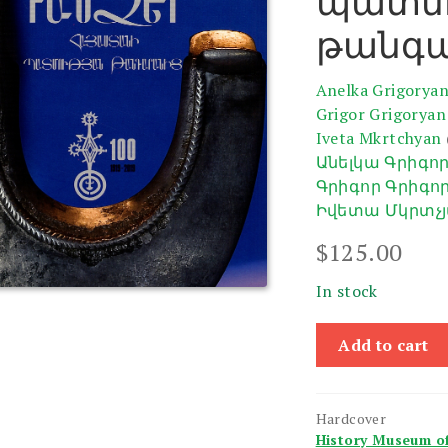
պատմո
թանգ
Anelka Grigorya
Grigor Grigoryan
Iveta Mkrtchyan
Անելկա Գրիգո
Գրիգոր Գրիգո
Իվետա Մկրտչ
$
125.00
In stock
Gandzer
Add to cart
Hayastani
Patmutyan
Tangaranits
Hardcover
quantity
History Museum o