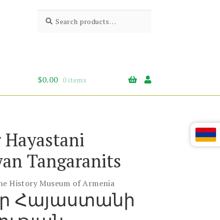
Search
Search
for:
$
0.00
0 items
 Hayastani
an Tangaranits
the History Museum of Armenia
ր Հայաստանի