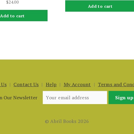
$
24.00
Add to cart
Add to cart
 Us
Contact Us
Help
My Account
Terms and Cond
in Our Newsletter
© Abril Books 2026