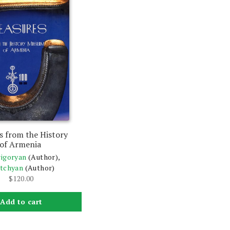
s from the History
of Armenia
rigoryan
(Author),
rtchyan
(Author)
$
120.00
Add to cart