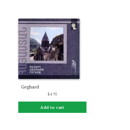
Geghard
$
4.95
Add to cart