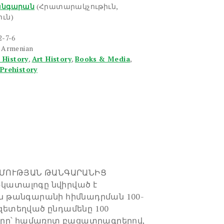
անգարան
(Հրատարակչութիւն,
ւն)
2-7-6
n Armenian
 History
,
Art History
,
Books & Media
,
Prehistory
ՏՄՈՒԹՅԱՆ ԹԱՆԳԱՐԱՆԻՑ
-կատալոգը նվիրված է
 թանգարանի հիմնադրման 100-
 զետեղված ընդամենը 100
երը՝ համառոտ բացատրագրերով,