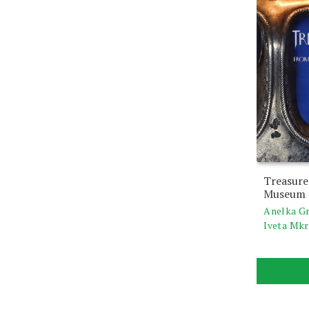
Treasure
Museum 
Anelka G
Iveta Mk