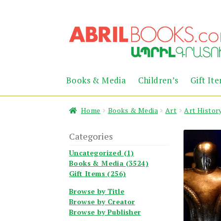
Skip
Skip
to
to
navigation
content
Books & Media
Children’s
Gift It
Home
Books & Media
Art
Art Histor
Categories
Uncategorized (1)
Books & Media (3524)
Gift Items (256)
Browse by Title
Browse by Creator
Browse by Publisher