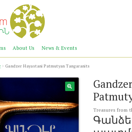
Abril
Living
ems
About Us
News & Events
the
Books
Armenian
Heritage
y
Gandzer Hayastani Patmutyan Tangaranits
Gandzer
Patmuty
Treasures from 
Գանձե