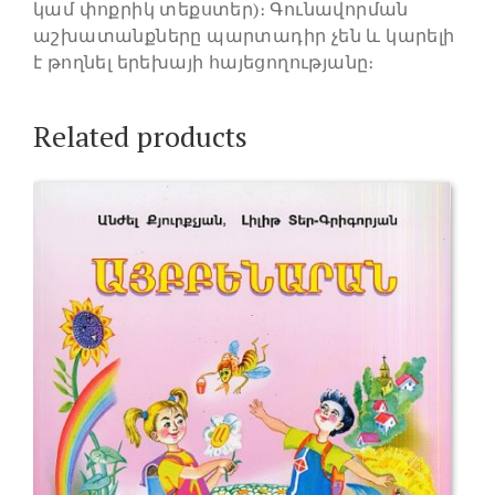
կամ փոքրիկ տեքստեր)։ Գունավորման
աշխատանքները պարտադիր չեն և կարելի
է թողնել երեխայի հայեցողությանը։
Related products
This
product
has
multiple
variants.
The
options
may
be
chosen
on
the