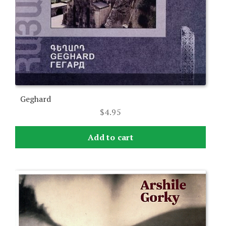
Geghard
$
4.95
Add to cart