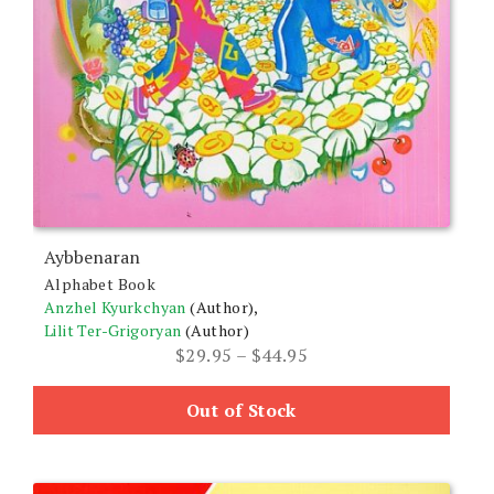
product
page
Aybbenaran
Alphabet Book
Anzhel Kyurkchyan
(Author),
Lilit Ter-Grigoryan
(Author)
Price
$
29.95
–
$
44.95
range:
$29.95
Out of Stock
through
$44.95