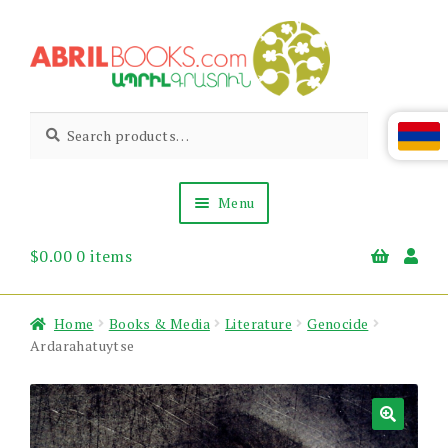
Skip
Skip
to
to
navigation
content
Abril
Living
Search
Search
the
for:
Books
Armenian
Heritage
Menu
$
0.00
0 items
Books & Media
Children’s
Gift Items
Home
Books & Media
Literature
Genocide
About Us
Ardarahatuytse
News & Events