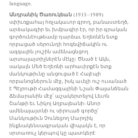
language.
Անդրանիկ Ծառուկեան
(1913–1989)
սփիւռքահայ հռչակաւոր գրող, բանաստեղծ,
արձակագիր եւ խմբագիր էր, որ իր գրական
գործունէութեամբ դարձաւ Եղեռնէն ետք
որբացած սերունդի հոգեվիճակին ու
ազգային յուշին ամենացնցող
արտայայտիչներէն մէկը։ Ծնած է Ակն,
սակայն Մեծ Եղեռնի արհաւիրքէն ետք
մանկութիւնը անցուցած է Հալէպի
որբանոցներուն մէջ, իսկ աւելի ուշ ուսանած
է Պէյրութի Համազգայինի Նշան Փալանճեան
Ճեմարանին մէջ՝ աշակերտելով Լեւոն
Շանթի եւ Նիկոլ Աղբալեանի։ Անոր
ամենայայտնի ու սիրուած գործը՝
Մանկութիւն Չունեցող Մարդիկ
ինքնակենսագրական վիպակն է, որ
սրտառուչ կերպով կը պատկերէ