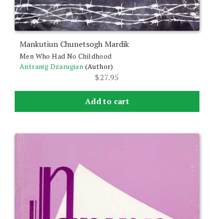
Mankutiun Chunetsogh Mardik
Men Who Had No Childhood
Antranig Dzarugian
(Author)
$
27.95
Add to cart