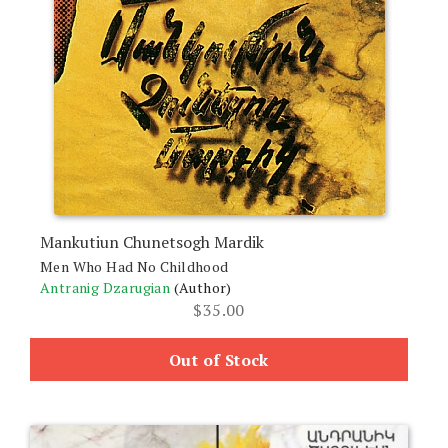
Mankutiun Chunetsogh Mardik
Men Who Had No Childhood
Antranig Dzarugian
(Author)
$
35.00
Out of Stock