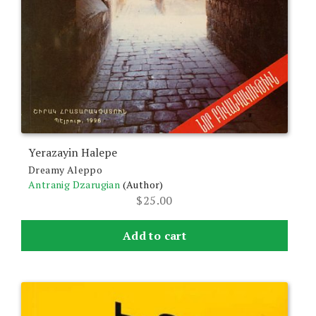
Yerazayin Halepe
Dreamy Aleppo
Antranig Dzarugian
(Author)
$
25.00
Add to cart