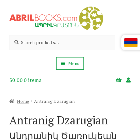
Skip
Skip
to
to
navigation
content
Abril
Living
Search
Search
the
for:
Books
Armenian
Heritage
Menu
$
0.00
0 items
Books & Media
Children’s
Gift Items
Home
Antranig Dzarugian
About Us
News & Events
Antranig Dzarugian
Անդրանիկ Ծառուկեան