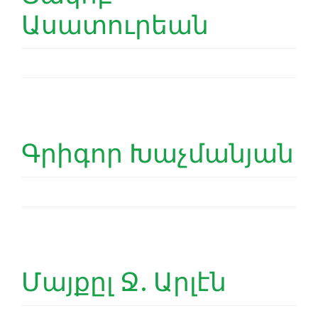
Ասատուրեան
Գրիգոր Խաչմանյան
Մայքըլ Ջ. Արլէն