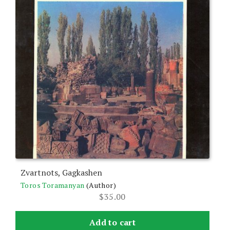
Zvartnots, Gagkashen
Toros Toramanyan
(Author)
$
35.00
Add to cart