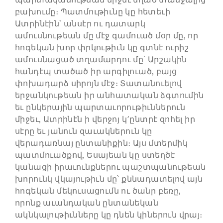
բախումը։ Պատմութիւնը կը հետեւի
Ատրինէին՝ անսէր ու դատարկ
ամուսնութեան մը մէջ գամուած մօր մը, որ
հոգեկան խոր փրկութիւն կը գտնէ ուրիշ
ամուսնացած տղամարդու մը՝ Արշակին
հանդէպ տածած իր արգիլուած, բայց
փոխադարձ սիրոյն մէջ։ Տատանուելով
երջանկութեան իր անհատական ձգտումին
եւ ընկերային պարտաւորութիւններուն
միջեւ, Ատրինէն ի վերջոյ կ՚ընտրէ զոհել իր
սէրը եւ յանուն զաւակներուն կը
վերադառնայ ընտանիքին։ Այս մտերմիկ
պատմուածքով, Եսայեան կը ստեղծէ
կանացի իրաւունքներու պաշտպանութեան
խորունկ վկայութիւն մը՝ քննադատելով այն
հոգեկան մեկուսացումն ու ծանր բեռը,
որոնք աւանդական ընտանեկան
ակնկալութիւնները կը դնեն կիներուն վրայ։