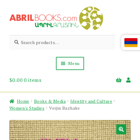
Skip
Skip
to
to
navigation
content
Abril
Living
Search
Search
the
for:
Books
Armenian
Heritage
Menu
$
0.00
0 items
Books & Media
Children’s
Gift Items
Home
Books & Media
Identity and Culture
About Us
Women's Studies
Verjin Bazhake
News & Events