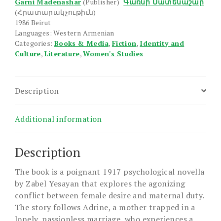
Garni Madenashar
(Publisher)
Գառնի Մատենաշար
(Հրատարակչութիւն)
1986 Beirut
Languages: Western Armenian
Categories:
Books & Media
,
Fiction
,
Identity and
Culture
,
Literature
,
Women's Studies
Description
Additional information
Description
The book is a poignant 1917 psychological novella
by Zabel Yesayan that explores the agonizing
conflict between female desire and maternal duty.
The story follows Adrine, a mother trapped in a
lonely, passionless marriage, who experiences a