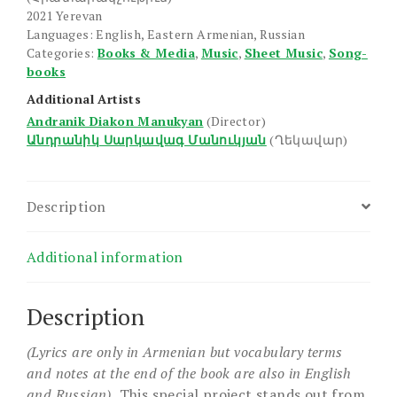
2021 Yerevan
Languages: English, Eastern Armenian, Russian
Categories:
Books & Media
,
Music
,
Sheet Music
,
Song-
books
Additional Artists
Andranik Diakon Manukyan
(Director)
Անդրանիկ Սարկավագ Մանուկյան
(Ղեկավար)
Description
Additional information
Description
(Lyrics are only in Armenian but vocabulary terms
and notes at the end of the book are also in English
and Russian).
This special project stands out from