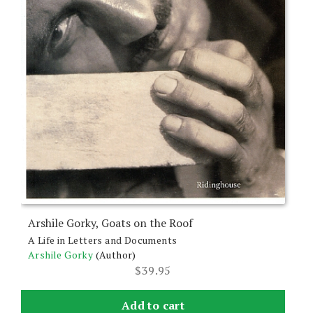
Arshile Gorky, Goats on the Roof
A Life in Letters and Documents
Arshile Gorky
(Author)
$
39.95
Add to cart