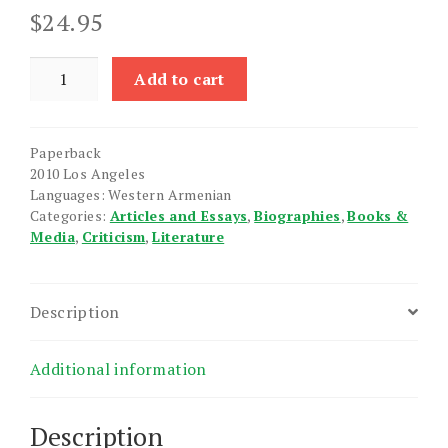
$
24.95
Sirvats
Add to cart
Demker,
Girker,
Iragortsumner,
Paperback
Yevayln
2010 Los Angeles
quantity
Languages: Western Armenian
Categories:
Articles and Essays
,
Biographies
,
Books &
Media
,
Criticism
,
Literature
Description
Additional information
Description