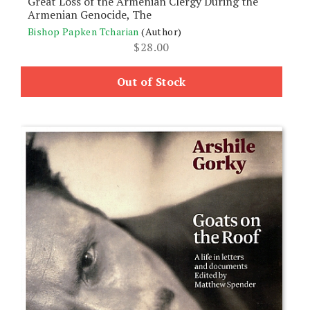
Great Loss of the Armenian Clergy During the
Armenian Genocide, The
Bishop Papken Tcharian
(Author)
$
28.00
Out of Stock