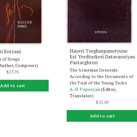
Hayeri Tseghaspanutyune
i Entrani
Est Yerdturkeri Datavarutyan
n of Songs
Pastatghteri
Author, Composer)
The Armenian Genocide
$
23.95
According to the Documents of
the Trial of the Young Turks
Add to cart
A. H. Papazyan
(Editor,
Translator)
$
12.00
Add to cart