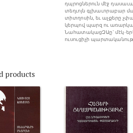
դպրոցներուն մէջ դասաւ
տեղւոյն գլխաւորաբար մ
տիտղոսին, եւ աչքերը չփ
կերպով պարզ ու առարկա
ՆահատակացԶԱը` մէկ-երկ
ուսուցիչի պարտականութ
d products