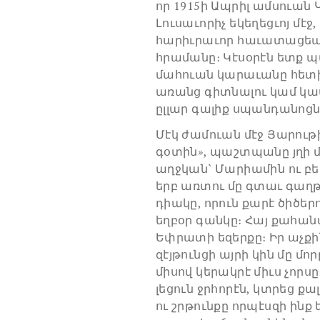
որ 1915ի Ապրիլ ամսուան 
Լուսաւորիչ եկեղեցւոյ մ
հարիւրաւոր հաւատացեալ
հրամանը։ Կէսօրէն ետք պ
մահուան կարաւանը հետի
առանց գիտնալու կամ կա
ըլլար գալիք սպանդանոցն
Մէկ ժամուան մէջ Յարութի
գօտին», պաշտպանը յղի մօ
աղջկան` Մարիամին ու բե
երբ առտու մը գտաւ գաղ
դիակը, որուն քարէ ծիծեր
եղբօր գանկը։ Հայ քահան
Եփրատի եզերքը։ Իր աչքին
զէյթունցի այրի կին մը մ
միսով կերակրէ միւս չոր
լեցուն ջրհորէն, կտրեց քա
ու շրթունքը որպէսզի ինք 