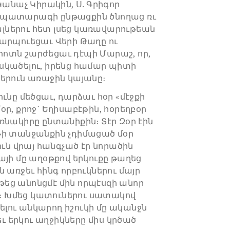
Կանաչ Կիրակին, Ս. Գրիգոր
էջ, պատարագի ընթացքին ծնողաց ռւ
ներու հետ լսեց կառավարութեան
արպուեցաւ Վերի Թաղը ու
ոտն շարժեցաւ դէպի Մարաշ, որ,
սկածելու, իրենց համար պիտի
երուն առաջին կայանը։
ւնը մեծցաւ, դարձաւ հօր «մէջքի
ր, քրոջ` Եղիսաբէթին, հօրեղբօր
ռնակիրը ընտանիքին։ Տէր Զօր էին
թի տանջանքին չդիմացած մօր
ուն վրայ հանգչած էր նորածին
այի մը աղօթքով երկուքը թաղեց
 առջեւ հինգ որբուկներու մայր
որթեց անոնցմէ մին որպէսզի անոր
սը։ Խմեց կատուներու սատակով
լելու անկարող իշուկի մը ականջն
եւ երկու աղջիկները միս կրծած