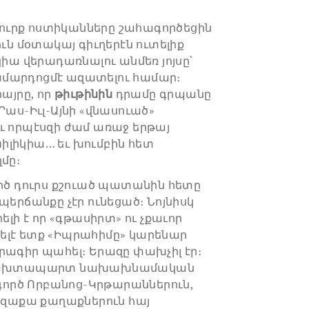
ուրք ոստիկանները շահագործեցին
 մօտակայ գիւղերէն ուտելիք
կիա վերադառնալու անմեռ յոյսը՝
մարդոցմէ ազատելու համար։
հայրը, որ
թիւթինին
դրամը գրպանը
Րաս-Իւլ-Այնի «վնասուած»
ւ որպէսզի ժամ առաջ երթայ
իլիկիա… եւ խումբին հետ
մը։
արծ դուրս քշուած պատանին հետը
պերճանքը չէր ունեցած։ Նոյնիսկ
ելի է որ «գթասիրտ» ու չքաւոր
ելէ ետք «Իպրահիմը» կարենար
րագիր պահել։ Երազը փախչիլ էր։
 երախտապարտ նախախնամական
ործ Որբանոց-Կրթարաններուն,
 Օզաքա քաղաքներուն հայ