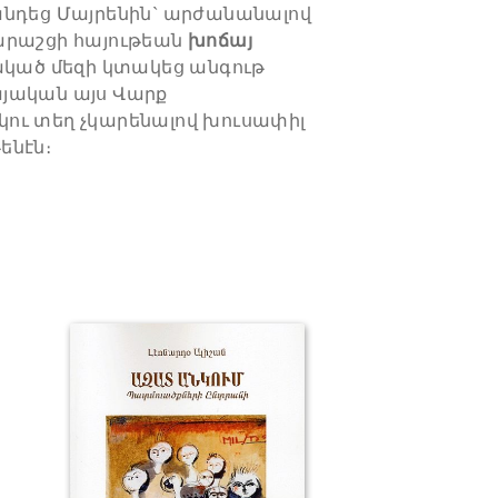
անդեց Մայրենին` արժանանալով
արաշցի հայութեան
խոճայ
ակած մեզի կտակեց անգութ
յական այս Վարք
ու տեղ չկարենալով խուսափիլ
ենէն։