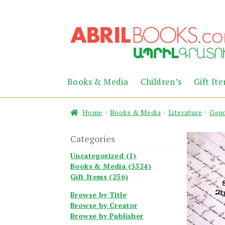
Skip
Skip
to
to
navigation
content
Books & Media
Children’s
Gift It
Home
Books & Media
Literature
Geno
Categories
Uncategorized (1)
Books & Media (3524)
Gift Items (256)
Browse by Title
Browse by Creator
Browse by Publisher