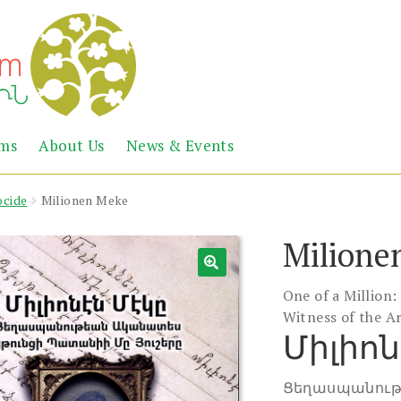
Abril
Living
ems
About Us
News & Events
the
Books
Armenian
Heritage
cide
Milionen Meke
Milione
One of a Million:
Witness of the 
Միլիոն
Ցեղասպանութ