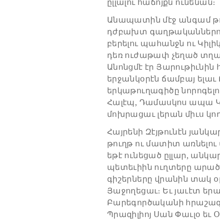
ըլլալու հաճոյքն ունենան։
Անապատին մէջ անգամ թ
դժբախտ գաղթականներուն
բերելու պահանջն ու Կիլի
դեռ ուժաթափ չեղած տղա
Անոնցմէ էր Յարութիւնին 
երջանկօրէն ճամբայ ելաւ 
երկաթուղագիծը նորոգելո
Հալէպ, Դամասկոս ապա Կ
մոխրացաւ լերան միւս կող
Հայրենի Զէյթունէն յանկ
թուղթ ու մատիտ առնելու 
եթէ ունեցած ըլլար, անկար
պետեւիին ուղտերը արած
գիշերները վրանին տակ օ
Յաջողեցաւ։ Եւ յաւէտ
Բարեգործականի հրաշագ
Պրազիլիոյ Սան Փաւլօ եւ