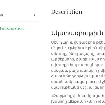
Description
on
l information
Նկարագրութիւն
Մէկ դարու ընթացքին թէե
մէկուկէս թերեւս երկո՛ւ մ
անունը, ծննդավայրը, տա
արժէքները, բացի 40-50 հ
սփիւռքի հայ դպրոցներու
մեծցան, բայց անոնք ո՛չ
Հայուն Գողգոթան պատմող
տասնեակ հազարաւոր էջե
վկայութեանց մէջ, այլեւ 
«Զարթօնք»ի հրամցուցած 
խօսողը Զէյթունի Վերի Թ