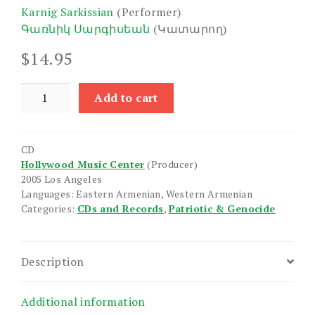
Karnig Sarkissian
(Performer)
Գառնիկ Սարգիսեան
(Կատարող)
$
14.95
Lisbon
Add to cart
Five
quantity
CD
Hollywood Music Center
(Producer)
2005 Los Angeles
Languages: Eastern Armenian, Western Armenian
Categories:
CDs and Records
,
Patriotic & Genocide
Description
Additional information