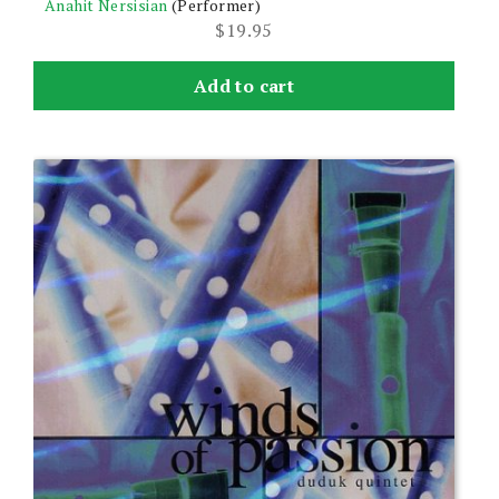
Anahit Nersisian
(Performer)
$
19.95
Add to cart