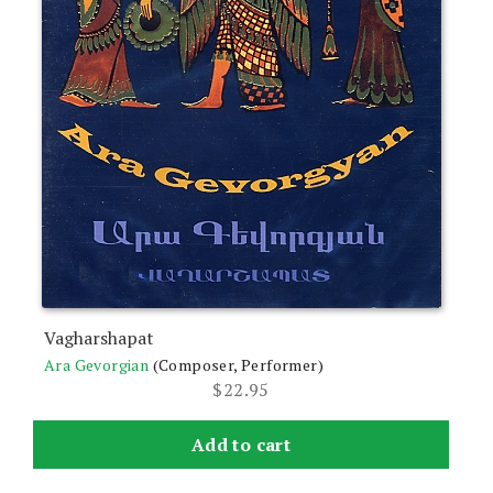
Vagharshapat
Ara Gevorgian
(Composer, Performer)
$
22.95
Add to cart