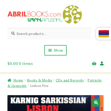
Skip
Skip
to
to
navigation
content
Abril
Living
Search
Search
the
for:
Books
Armenian
Heritage
Menu
$
0.00
0 items
Books & Media
Children’s
Gift Items
Home
Books & Media
CDs and Records
Patriotic
About Us
& Genocide
Lisbon Five
News & Events