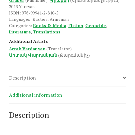
Graber
(Publisher)
Գրաբեր
(Հրատարակչութիւն)
2013 Yerevan
ISBN: 978-99941-2-810-5
Languages: Eastern Armenian
Categories:
Books & Media
,
Fiction
,
Genocide
,
Literature
,
Translations
Additional Artists
Artak Vardanyan
(Translator)
Արտակ Վարդանյան
(Թարգմանիչ)
Description
Additional information
Description