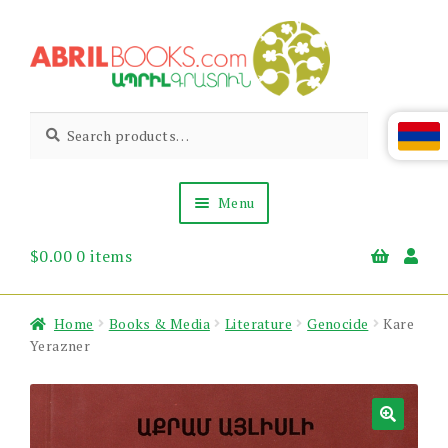
Skip
Skip
to
to
navigation
content
Abril
Living
Search
Search
the
for:
Books
Armenian
Heritage
Menu
$
0.00
0 items
Books & Media
Children’s
Gift Items
Home
Books & Media
Literature
Genocide
Kare
About Us
Yerazner
News & Events