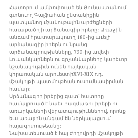
Հատորում ամփոփուած են Յունաստանում
գտնուող Գալֆահան ընտանիքին
պատկանող մշակութային արժեքների
հաւաքածոյի արձանագիր իրերը։ Առաջին
անգամ հրատարակուող 180-ից աւելի
արձանագիր իրերն ու նրանց
արձանագրութխնները, 730-ից ավեփ
Լուսանկարներն ու գրչանկարները կարեւոր
նշանակութիւն ունեն հայկական
կիրառական արուեստիXVI-XIX դդ.
մշակոյթի պատմութհան ուսումնասիրման
համար։
Արձանագիր իրերից գատ՝ հատորը
համալրուած է նաեւ բագմաթիւ իրերի ու
առարկաների վերատպութիւններով, որոնք
եւս առաջին անգամ են ներկայացւում
հայագիտութեանը։
Նախատեսուած է հայ ժողովրդի մշակոյթի