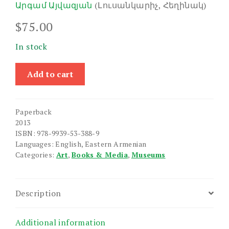
Արգամ Այվազյան
(Լուսանկարիչ, Հեղինակ)
$
75.00
In stock
Inscribed
Add to cart
Objects
of
the
Paperback
Kalfayan
2013
Family
ISBN: 978-9939-53-388-9
Cultural
Languages: English, Eastern Armenian
Heritage,
Categories:
Art
,
Books & Media
,
Museums
The
quantity
Description
Additional information