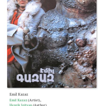
Emil Kazaz
Emil Kazaz
(Artist),
Henrik Igityan
(Author)