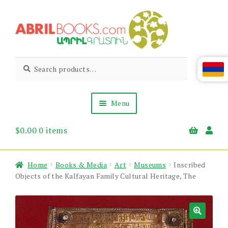
Skip
Skip
to
to
navigation
content
Abril
Living
Search
Search
the
for:
Books
Armenian
Heritage
Menu
$
0.00
0 items
Books & Media
Children’s
Gift Items
Home
Books & Media
Art
Museums
Inscribed
About Us
Objects of the Kalfayan Family Cultural Heritage, The
News & Events