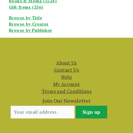
Books & Media (3524)
Gift Items (256)
Browse by Title
Browse by Creator
Browse by Publisher
About Us
Contact Us
Help
My Account
Terms and Conditions
Join Our Newsletter