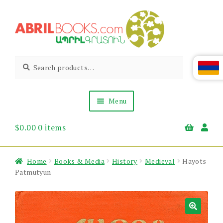
Skip
Skip
to
to
navigation
content
Abril
Living
Search
Search
the
for:
Books
Armenian
Heritage
Menu
$
0.00
0 items
Books & Media
Children’s
Gift Items
Home
Books & Media
History
Medieval
Hayots
About Us
Patmutyun
News & Events