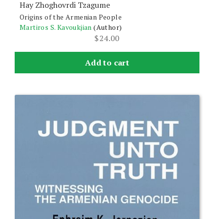
Hay Zhoghovrdi Tzagume
Origins of the Armenian People
Martiros S. Kavoukjian
(Author)
$
24.00
Add to cart