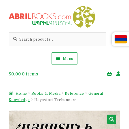
Skip
Skip
to
to
navigation
content
Abril
Living
Search
Search
the
for:
Books
Armenian
Heritage
Menu
$
0.00
0 items
Books & Media
Children’s
Gift Items
Home
Books & Media
Reference
General
About Us
Knowledge
Hayastani Trchunnere
News & Events