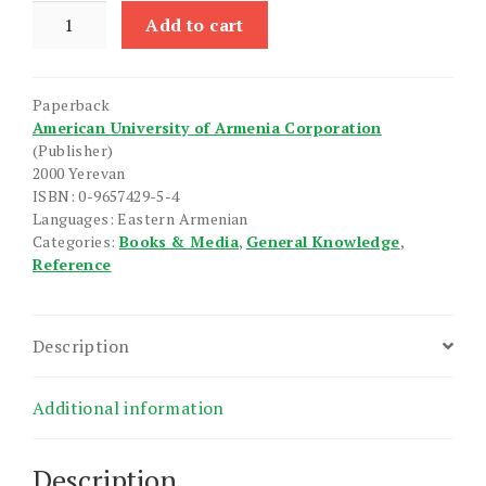
Hayastani
Add to cart
Trchunnere
quantity
Paperback
American University of Armenia Corporation
(Publisher)
2000 Yerevan
ISBN: 0-9657429-5-4
Languages: Eastern Armenian
Categories:
Books & Media
,
General Knowledge
,
Reference
Description
Additional information
Description