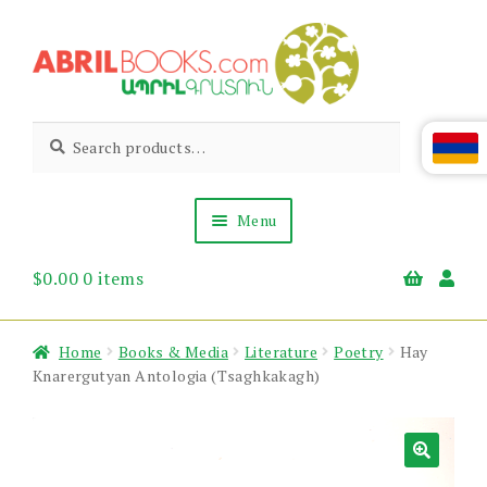
Skip
Skip
to
to
navigation
content
Abril
Living
Search
Search
the
for:
Books
Armenian
Heritage
Menu
$
0.00
0 items
Books & Media
Children’s
Gift Items
Home
Books & Media
Literature
Poetry
Hay
About Us
Knarergutyan Antologia (Tsaghkakagh)
News & Events