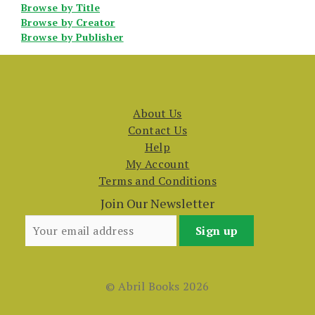
Browse by Title
Browse by Creator
Browse by Publisher
About Us
Contact Us
Help
My Account
Terms and Conditions
Join Our Newsletter
© Abril Books 2026