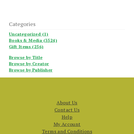
Categories
Uncategorized (1)
Books & Media (3524)
Gift Items (256)
Browse by Title
Browse by Creator
Browse by Publisher
About Us
Contact Us
Help
My Account
Terms and Conditions