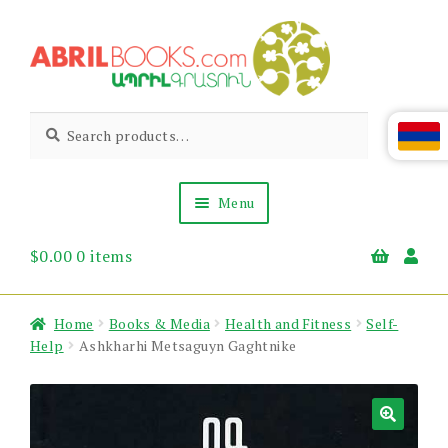
Skip
Skip
to
to
navigation
content
Abril
Living
Search
Search
the
for:
Books
Armenian
Heritage
Menu
$
0.00
0 items
Books & Media
Children’s
Gift Items
Home
Books & Media
Health and Fitness
Self-
About Us
Help
Ashkharhi Metsaguyn Gaghtnike
News & Events