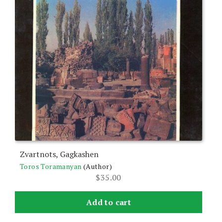
Zvartnots, Gagkashen
Toros Toramanyan
(Author)
$
35.00
Add to cart