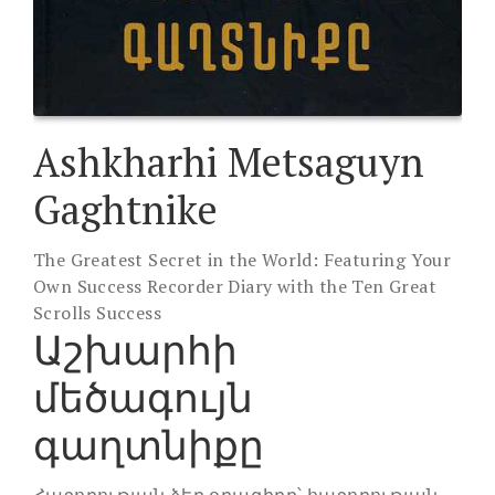
Ashkharhi Metsaguyn
Gaghtnike
The Greatest Secret in the World: Featuring Your
Own Success Recorder Diary with the Ten Great
Scrolls Success
Աշխարհի
մեծագույն
գաղտնիքը