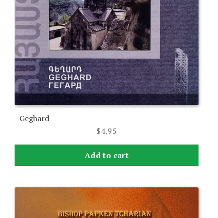
Geghard
$
4.95
Add to cart