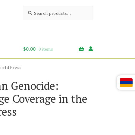
Search
Search
for:
$
0.00
0 items
World Press
n Genocide:
ge Coverage in the
ress