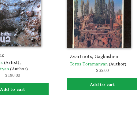
az
Zvartnots, Gagkashen
az
(Artist),
Toros Toramanyan
(Author)
ityan
(Author)
$
35.00
$
180.00
Add to cart
Add to cart