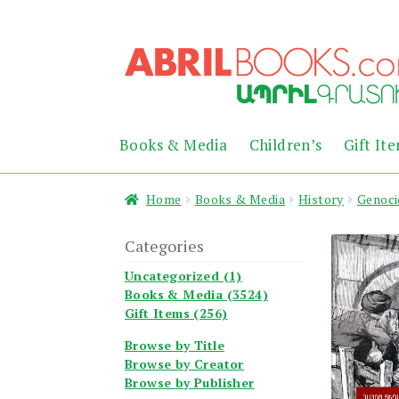
Skip
Skip
to
to
navigation
content
Books & Media
Children’s
Gift It
Home
Books & Media
History
Genoci
Categories
Uncategorized (1)
Books & Media (3524)
Gift Items (256)
Browse by Title
Browse by Creator
Browse by Publisher