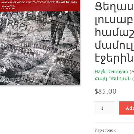
Ցեղաս
լուսա
համաշ
մամու
էջերին
Hayk Demoyan
(
Հայկ Դեմոյան
$
85.00
Armenian
Add
Genocide:
Frontpage
Coverage
Paperback
in