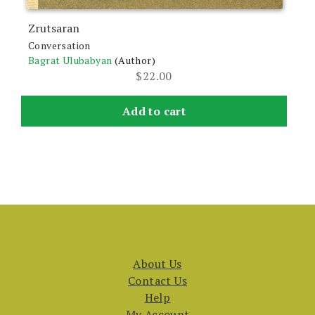
Zrutsaran
Conversation
Bagrat Ulubabyan
(Author)
$
22.00
Add to cart
About Us
Contact Us
Help
My Account