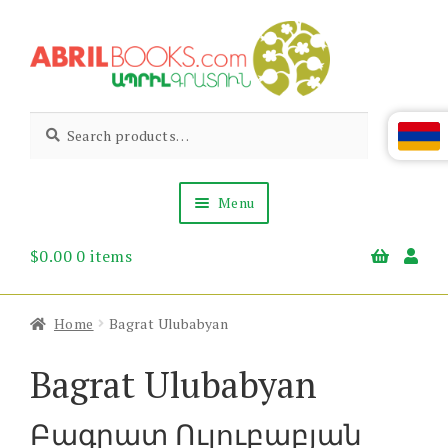
Skip
Skip
to
to
navigation
content
Abril
Living
Search
Search
the
for:
Books
Armenian
Heritage
Menu
$
0.00
0 items
Books & Media
Children’s
Gift Items
Home
Bagrat Ulubabyan
About Us
News & Events
Bagrat Ulubabyan
Բագրատ Ուլուբաբյան