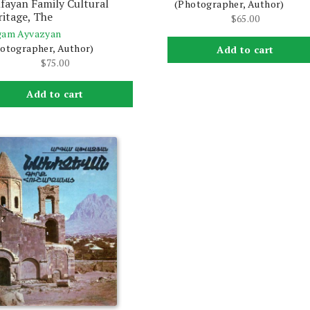
fayan Family Cultural
(Photographer, Author)
itage, The
$
65.00
gam Ayvazyan
otographer, Author)
Add to cart
$
75.00
Add to cart