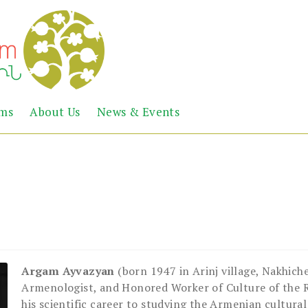
Abril
Living
ems
About Us
News & Events
the
Books
Armenian
Heritage
Argam Ayvazyan
(born 1947 in Arinj village, Nakhich
Armenologist, and Honored Worker of Culture of the R
his scientific career to studying the Armenian cultural