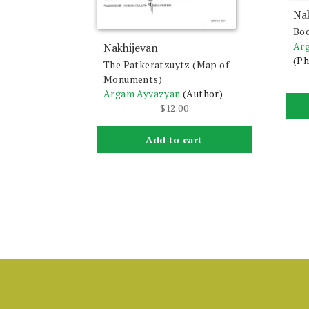
Na
Bo
Ar
Nakhijevan
(Ph
The Patkeratzuytz (Map of
Monuments)
Argam Ayvazyan
(Author)
$
12.00
Add to cart