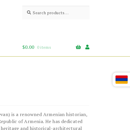
Search
Search
for:
$
0.00
0 items
evan) is a renowned Armenian historian,
epublic of Armenia. He has dedicated
 heritage and historical-architectural