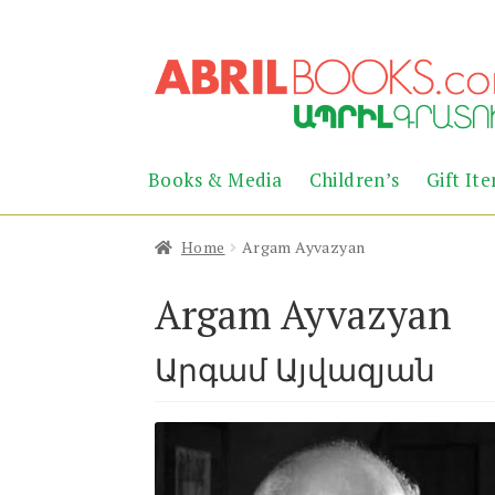
Skip
Skip
to
to
navigation
content
Books & Media
Children’s
Gift It
Home
Argam Ayvazyan
Argam Ayvazyan
Արգամ Այվազյան