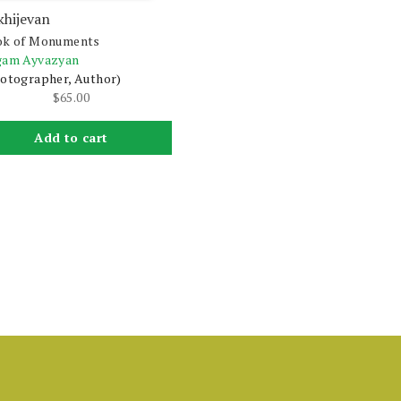
khijevan
ok of Monuments
gam Ayvazyan
otographer, Author)
$
65.00
Add to cart