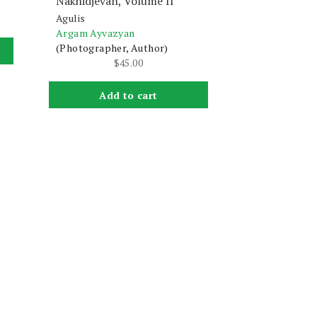
Nakhidjevan, Volume II
Agulis
Argam Ayvazyan
(Photographer, Author)
$
45.00
Add to cart