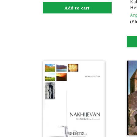
Kal
Her
Add to cart
Ar
(Ph