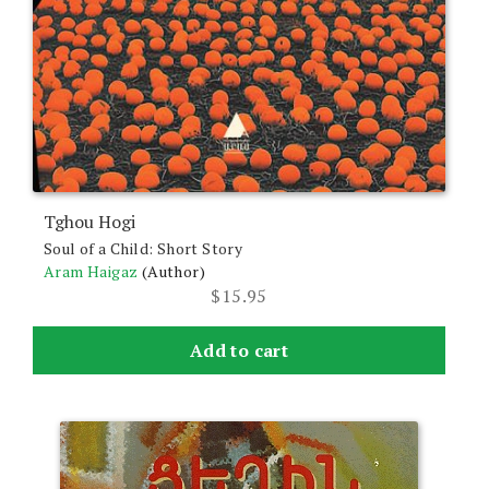
Tghou Hogi
Soul of a Child: Short Story
Aram Haigaz
(Author)
$
15.95
Add to cart
This
product
has