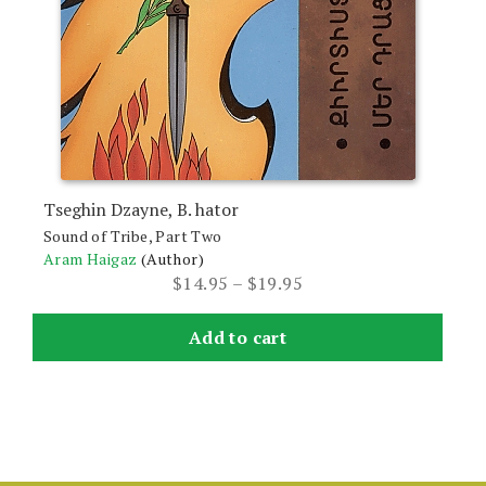
product
page
Tseghin Dzayne, B. hator
Sound of Tribe, Part Two
Aram Haigaz
(Author)
Price
$
14.95
–
$
19.95
range:
$14.95
Add to cart
through
$19.95