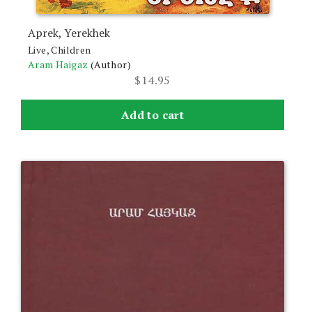
Aprek, Yerekhek
Live, Children
Aram Haigaz
(Author)
$
14.95
Add to cart