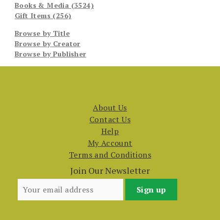
Books & Media (3524)
Gift Items (256)
Browse by Title
Browse by Creator
Browse by Publisher
About Us
Contact Us
Help
My Account
Terms and Conditions
Join Our Newsletter