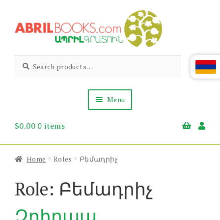
Skip
Skip
to
to
navigation
content
Abril
Living
Search
Search
the
for:
Books
Armenian
Heritage
Menu
$
0.00
0 items
Books & Media
Children’s
Gift Items
Home
Roles
Բեմադրիչ
About Us
News & Events
Role:
Բեմադրիչ
Զոհրապ