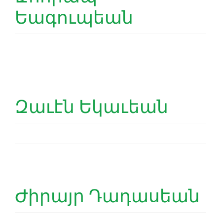
Եագուպեան
Զաւէն Եկաւեան
Ժիրայր Դադասեան