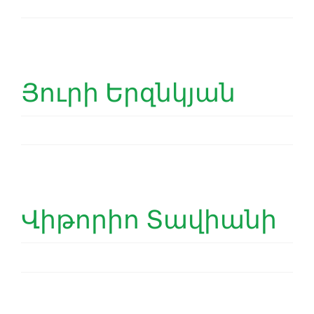
Յուրի Երզնկյան
Վիթորիո Տավիանի