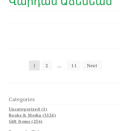
Վարդան Աճեմեան
Posts
1
2
…
11
Next
pagination
Categories
Uncategorized (1)
Books & Media (3524)
Gift Items (256)