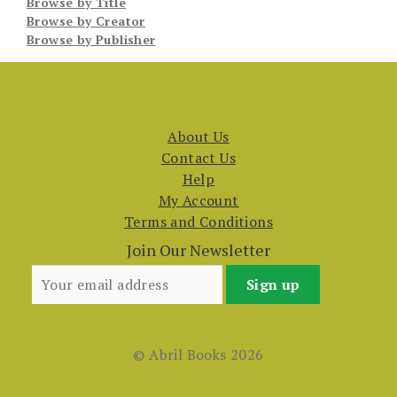
Browse by Title
Browse by Creator
Browse by Publisher
About Us
Contact Us
Help
My Account
Terms and Conditions
Join Our Newsletter
© Abril Books 2026