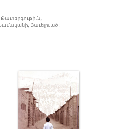
 Թատերգութիւն,
մականի, Յաւելուած: