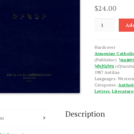
$
24.00
Yerker
Add
quantity
Hardcover
Armenian Catholico
(Publisher)
Կաթող
Կիլիկիոյ
(Հրատա
1987 Antilias
Languages: Wester
Categories:
Anthol
Letters
,
Literature
Description
on