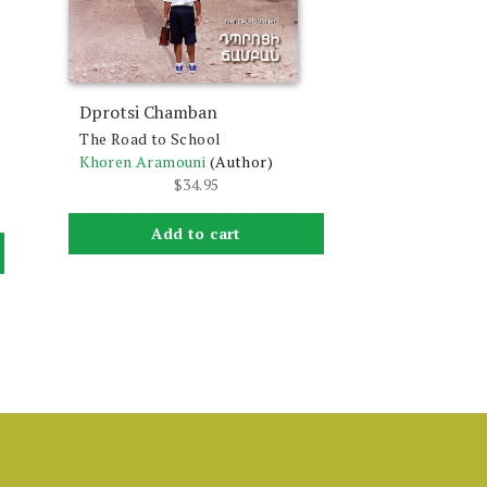
Dprotsi Chamban
The Road to School
Khoren Aramouni
(Author)
$
34.95
Add to cart