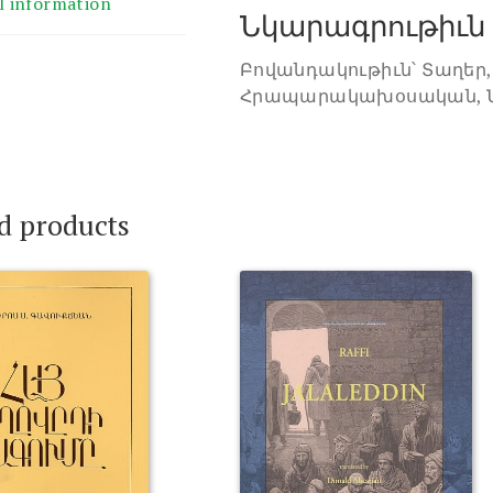
l information
Նկարագրութիւն
Բովանդակութիւն՝ Տաղեր,
Հրապարակախօսական, Նա
d products