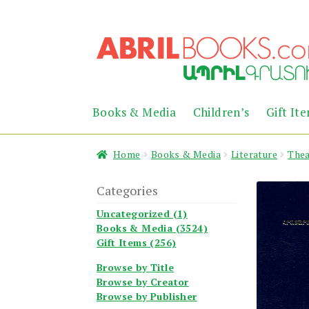
Skip
Skip
to
to
navigation
content
Books & Media
Children’s
Gift It
Home
Books & Media
Literature
Thea
Categories
Uncategorized (1)
Books & Media (3524)
Gift Items (256)
Browse by Title
Browse by Creator
Browse by Publisher