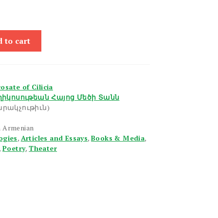
 to cart
sate of Cilicia
իկոսութեան Հայոց Մեծի Տանն
րակչութիւն)
n Armenian
ogies
,
Articles and Essays
,
Books & Media
,
,
Poetry
,
Theater