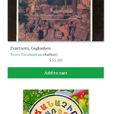
Zvartnots, Gagkashen
Toros Toramanyan
(Author)
$
35.00
Add to cart