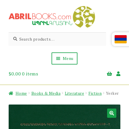
Skip
Skip
to
to
navigation
content
Abril
Living
Search
Search
the
for:
Books
Armenian
Heritage
Menu
$
0.00
0 items
Books & Media
Children’s
Gift Items
Home
Books & Media
Literature
Fiction
Yerker
About Us
News & Events