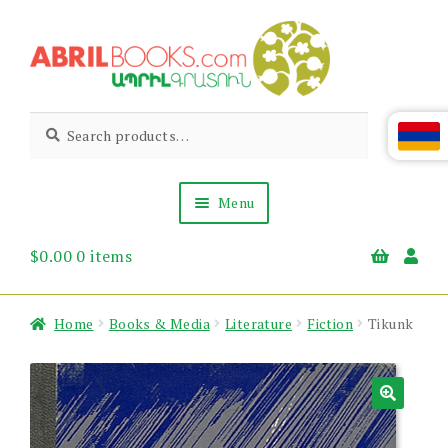
Skip
Skip
to
to
navigation
content
Abril
Living
Search
Search
the
for:
Books
Armenian
Heritage
Menu
$
0.00
0 items
Books & Media
Children’s
Gift Items
Home
Books & Media
Literature
Fiction
Tikunk
About Us
News & Events