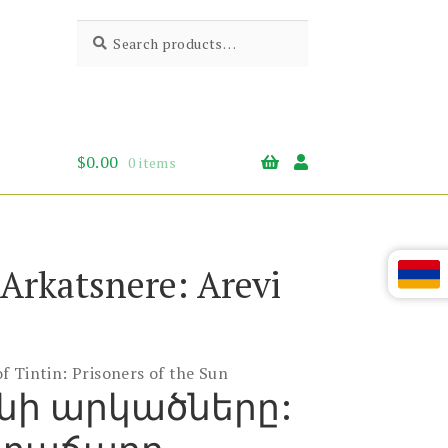
Search
Search
for:
$
0.00
0 items
Arkatsnere: Arevi
f Tintin: Prisoners of the Sun
նի արկածները: