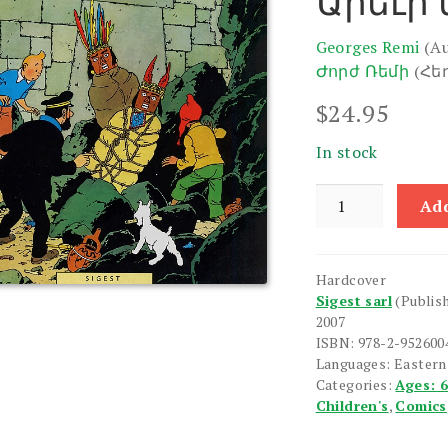
Արեւի
Georges Remi
(A
Ժորժ Ռեմի
(Հե
$
24.95
In stock
Tenteni
Add
Arkatsnere:
Arevi
Tachare
Hardcover
quantity
Sigest sarl
(Publis
2007
ISBN: 978-2-952600
Languages: Easter
Categories:
Ages: 
Children's
,
Comics