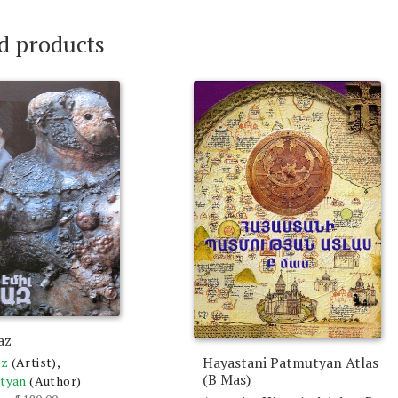
d products
az
Hayastani Patmutyan Atlas
az
(Artist),
(B Mas)
ityan
(Author)