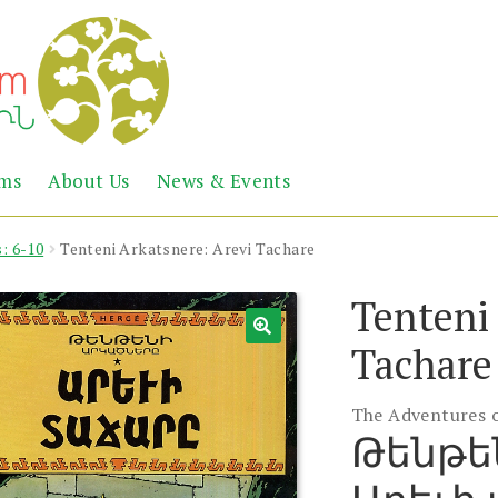
Abril
Living
ems
About Us
News & Events
the
Books
Armenian
Heritage
: 6-10
Tenteni Arkatsnere: Arevi Tachare
Tenteni 
Tachare
The Adventures o
Թենթե