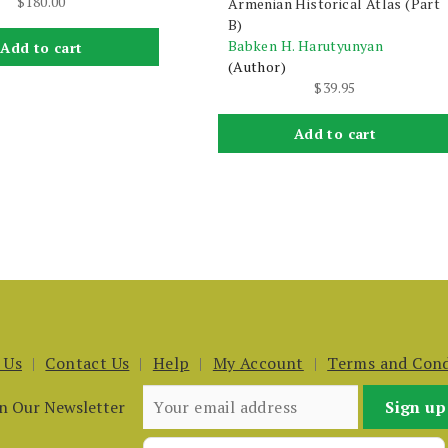
$
180.00
Armenian Historical Atlas (Part
B)
Babken H. Harutyunyan
Add to cart
(Author)
$
39.95
Add to cart
 Us
Contact Us
Help
My Account
Terms and Cond
in Our Newsletter