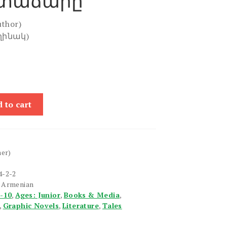
 տաճարը
uthor)
ղինակ)
 to cart
her)
4-2-2
n Armenian
6-10
,
Ages: Junior
,
Books & Media
,
,
Graphic Novels
,
Literature
,
Tales