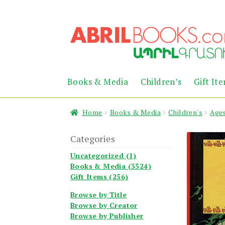
Skip
Skip
to
to
navigation
content
Books & Media
Children’s
Gift It
Home
Books & Media
Children's
Ages
Categories
Uncategorized (1)
Books & Media (3524)
Gift Items (256)
Browse by Title
Browse by Creator
Browse by Publisher