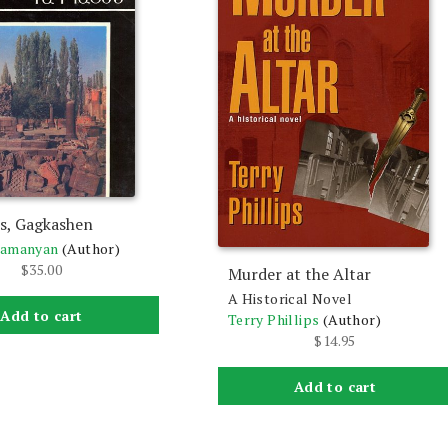
s, Gagkashen
ramanyan
(Author)
$
35.00
Murder at the Altar
A Historical Novel
Add to cart
Terry Phillips
(Author)
$
14.95
Add to cart