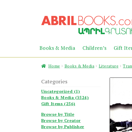
Skip
Skip
to
to
navigation
content
Books & Media
Children’s
Gift It
Home
Books & Media
Literature
Tran
Categories
Uncategorized (1)
Books & Media (3524)
Gift Items (256)
Browse by Title
Browse by Creator
Browse by Publisher