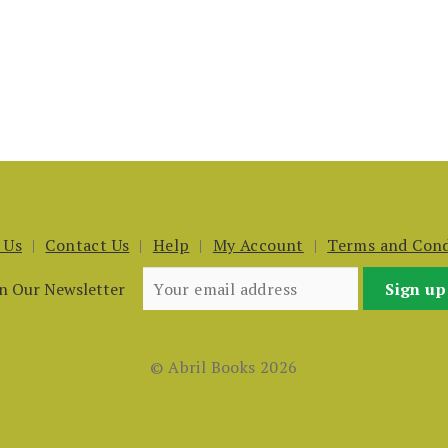
 Us
Contact Us
Help
My Account
Terms and Cond
in Our Newsletter
© Abril Books 2026