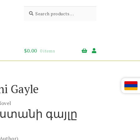
Search
Search
for:
$
0.00
0 items
ni Gayle
Novel
տանի գայլը
(Author)