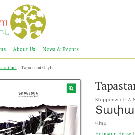
Abril
Living
ems
About Us
News & Events
the
Books
Armenian
Heritage
slations
Tapastani Gayle
Tapasta
Steppenwolf: A 
Տափաս
Վեպ
Hermann Hesse