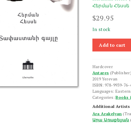
Հերման Հեսսե
$
29.95
In stock
Tapastani
Add to cart
Gayle
quantity
Hardcover
Antares
(Publisher
2019 Yerevan
ISBN: 978-9939-76-
Languages: Easter
Categories:
Books 
Additional Artists
Ara Arakelyan
(Tr
Արա Առաքելյան