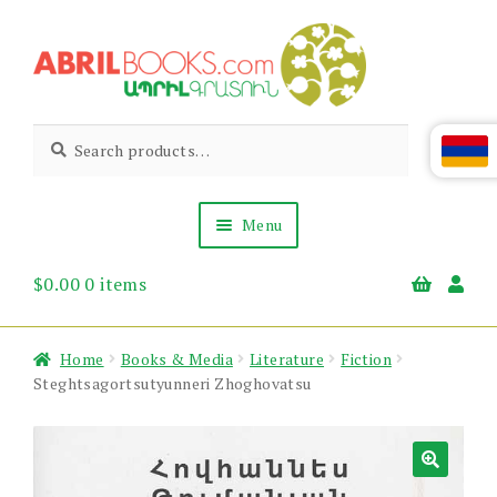
Skip
Skip
to
to
navigation
content
Abril
Living
Search
Search
the
for:
Books
Armenian
Heritage
Menu
$
0.00
0 items
Books & Media
Children’s
Gift Items
Home
Books & Media
Literature
Fiction
About Us
Steghtsagortsutyunneri Zhoghovatsu
News & Events