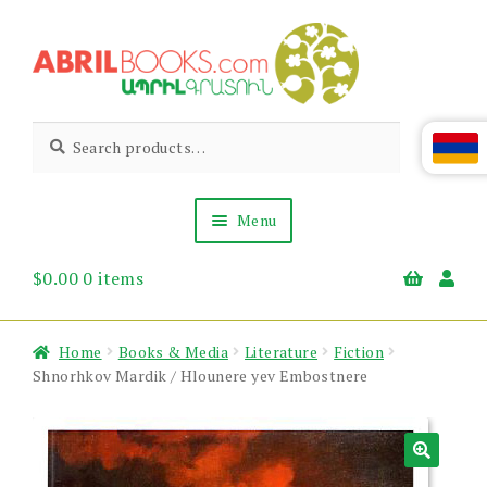
Skip
Skip
to
to
navigation
content
Abril
Living
Search
Search
the
for:
Books
Armenian
Heritage
Menu
$
0.00
0 items
Books & Media
Children’s
Gift Items
Home
Books & Media
Literature
Fiction
About Us
Shnorhkov Mardik / Hlounere yev Embostnere
News & Events