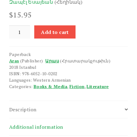
Զապէլ Եսայեան
(Հեղինակ)
$
15.95
Shnorhkov
Add to cart
Mardik
/
Hlounere
Paperback
yev
Aras
(Publisher)
Արաս
(Հրատարակչութիւն)
Embostnere
2018 Istanbul
quantity
ISBN: 978-6052-10-0202
Languages: Western Armenian
Categories:
Books & Media
,
Fiction
,
Literature
Description
Additional information