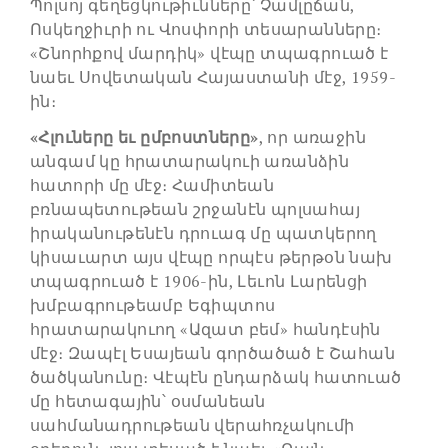
Պոլսոյ գեղեցկութիւնները՝ Չամլըճան,
Ոսկեղջիւրի ու Վոսփորի տեսարանները։
«Շնորհքով մարդիկ» վէպը տպագրուած է
նաեւ Սովետական Հայաստանի մէջ, 1959-
ին։
«Հլուները եւ ըմբոստները»
, որ առաջին
անգամ կը հրատարակուի առանձին
հատորի մը մէջ։ Համիտեան
բռնապետութեան շրջանէն պոլսահայ
իրականութենէն դրուագ մը պատկերող
կիսաւարտ այս վէպը որպէս թերթօն նախ
տպագրուած է 1906-ին, Լեւոն Լարենցի
խմբագրութեամբ Եգիպտոս
հրատարակուող «Ազատ բեմ» հանդէսին
մէջ։ Զապէլ Եսայեան գործածած է Շահան
ծածկանունը։ Վէպէն ընդարձակ հատուած
մը հետագային՝ օսմանեան
սահմանադրութեան վերահռչակումի