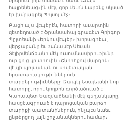
օրերուն, լոյս տեսած է նաեւ «Ձայն
հայրենեաց»ին մէջ, զոր Լեւոն Լարենց սկսած
էր խմբագրել Պոլսոյ մէջ։
Բացի այս վէպերէն, հատորի աւարտին
զետեղուած է ֆրանսահայ գրագէտ Գրիգոր
Պըլտեանի «Երկու վէպեր» խորագրեալ
վերջաբանը եւ բանասէր Սեւան
Տէյիրմենճեանի մէկ ուսումնասիրութիւնը,
ուր ցոյց կը տրուին «Շնորհքով մարդիկ»
վէպի պոլսական ու սովետական
հրատարակութիւններուն
տարբերութիւնները։ Զապէլ Եսայեանի նոր
հատորը, որու կողքին գործածուած է
Կարապետ Եազմաճեանի մէկ գեղանկարը,
հասցէագրուած է դպրոցական բարձր
տարիքի պատանիներուն, ինչպէս նաեւ
ընթերցող լայն շրջանակներու համար։