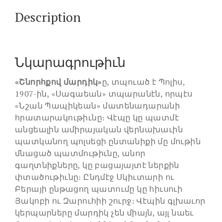
Description
Նկարագրութիւն
«Շնորհքով մարդիկ»
ը, տպուած է Պոլիս,
1907-ին, «Սագաեան» տպարանէն, որպէս
«Նշան Պապիկեան» մատենադարանի
հրատարակութիւնը։ Վէպը կը պատմէ
անցեալին ամիրայական վերնախաւին
պատկանող պոլսեցի ընտանիքի մը մութին
մնացած պատմութիւնը, անոր
գաղտնիքները, կը բացայայտէ ներքին
փտածութիւնը։ Ընդմէջ Սկիւտարի ու
Բերայի ընթացող պատումը կը հիւսուի
Յակոբի ու Զարուհիի շուրջ։ Վէպին գլխաւոր
կերպարները մարդիկ չեն միայն, այլ նաեւ