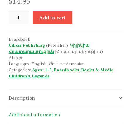
$
14.95
Senses
Add to cart
quantity
Boardbook
Cilicia Publishing
(Publisher)
Կիլիկիա
Հրատարակչութիւն
(Հրատարակչութիւն)
Aleppo
Languages: English, Western Armenian
Categories:
Ages: 1-5
,
Boardbooks
,
Books & Media
,
Children's
,
Legends
Description
Additional information