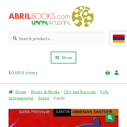
Skip
Skip
to
to
navigation
content
Abril
Living
Search
Search
the
for:
Books
Armenian
Heritage
Menu
$
0.00
0 items
Books & Media
Children’s
Gift Items
Home
Books & Media
CDs and Records
Folk
About Us
Instrumental
Santir
Santir
News & Events