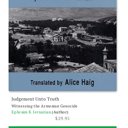
Judgement Unto Truth
Witnessing the Armenian Genocide
Ephraim K. Jernazian
(Author)
$
29.95