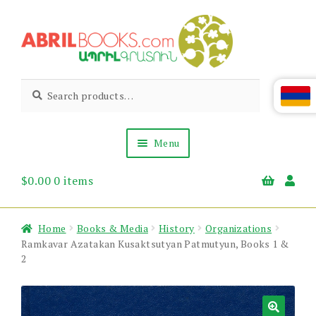
Skip
Skip
to
to
navigation
content
Abril
Living
Search
Search
the
for:
Books
Armenian
Heritage
Menu
$
0.00
0 items
Books & Media
Children’s
Gift Items
Home
Books & Media
History
Organizations
About Us
Ramkavar Azatakan Kusaktsutyan Patmutyun, Books 1 &
News & Events
2