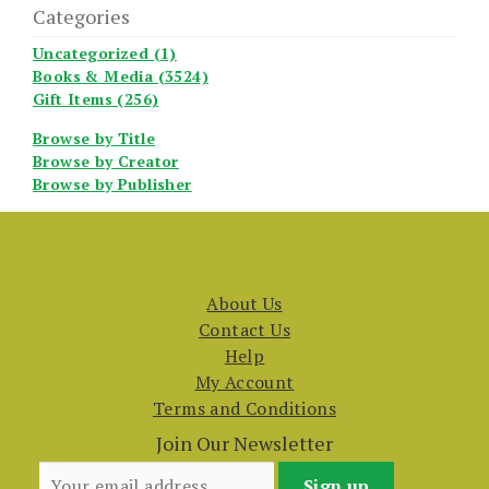
Categories
Uncategorized (1)
Books & Media (3524)
Gift Items (256)
Browse by Title
Browse by Creator
Browse by Publisher
About Us
Contact Us
Help
My Account
Terms and Conditions
Join Our Newsletter