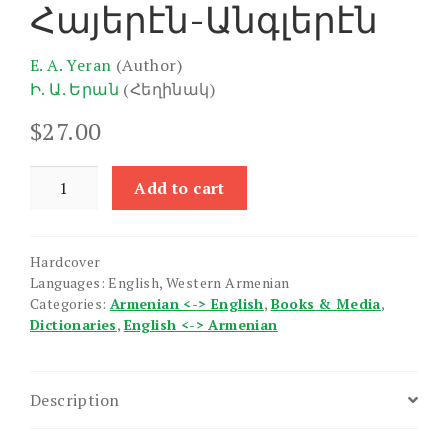
Հայերէն-Անգլերէն
E. A. Yeran
(Author)
Ի. Ա. Երան
(Հեղինակ)
$
27.00
Pocket
Add to cart
Dictionary
or
Pocket
Hardcover
Companion
Languages: English, Western Armenian
English-
Categories:
Armenian <-> English
,
Books & Media
,
Armenian
Dictionaries
,
English <-> Armenian
Armenian-
English
quantity
Description