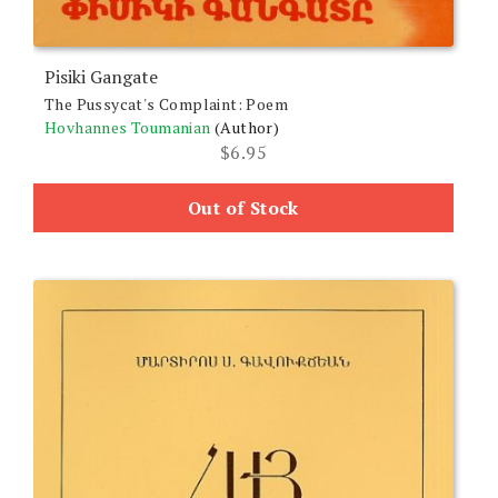
Pisiki Gangate
The Pussycat's Complaint: Poem
Hovhannes Toumanian
(Author)
$
6.95
Out of Stock