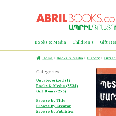
Skip
Skip
to
to
navigation
content
Books & Media
Children’s
Gift It
Home
Books & Media
History
Curren
Categories
Uncategorized (1)
Books & Media (3524)
Gift Items (256)
Browse by Title
Browse by Creator
Browse by Publisher