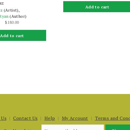
az
Add to cart
az
(Artist),
ityan
(Author)
$
180.00
Add to cart
 Us
Contact Us
Help
My Account
Terms and Cond