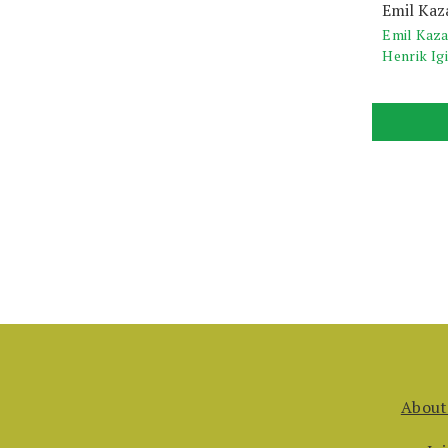
Emil Kaz
Emil Kaz
Henrik Ig
About