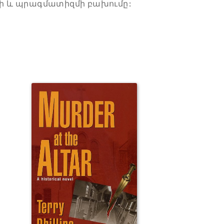
 և պրագմատիզմի բախումը: