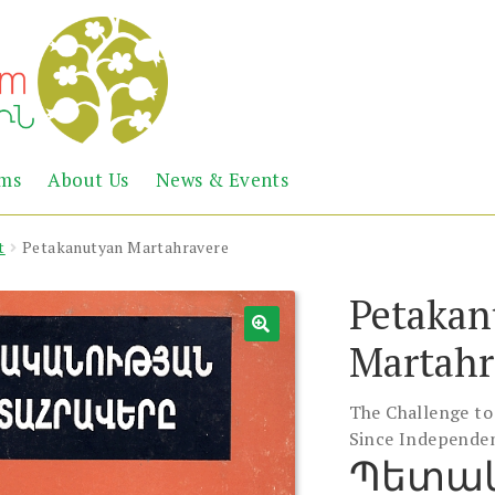
Abril
Living
ems
About Us
News & Events
the
Books
Armenian
Heritage
t
Petakanutyan Martahravere
Petakan
Martahr
The Challenge to
Since Independe
Պետակ