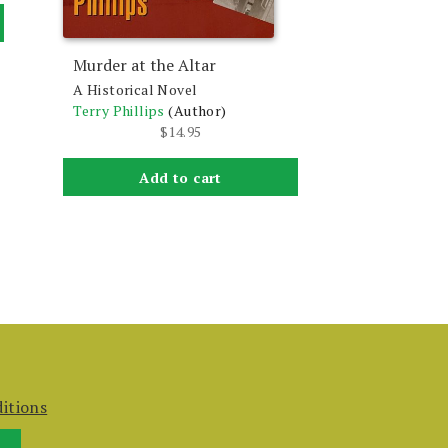
Murder at the Altar
A Historical Novel
Terry Phillips
(Author)
$
14.95
Add to cart
itions