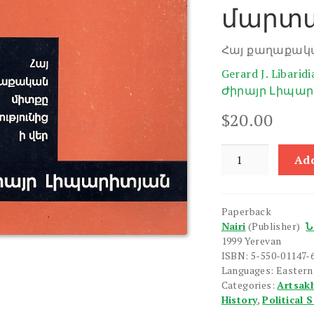
մարտ
Հայ քաղաքակա
Gerard J. Libaridi
Ժիրայր Լիպա
$
20.00
Petakanutyan
Add
Martahravere
quantity
Paperback
Nairi
(Publisher)
Ն
1999 Yerevan
ISBN: 5-550-01147-
Languages: Easter
Categories:
Artsak
History
,
Political 