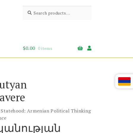
Search
Search
for:
$
0.00
0 items
utyan
avere
 Statehood: Armenian Political Thinking
nce
անության