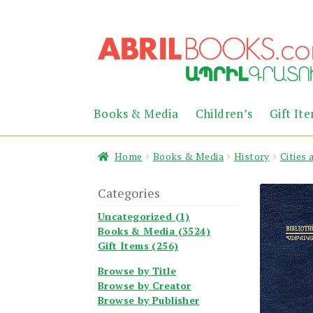
Skip
Skip
to
to
navigation
content
Books & Media
Children’s
Gift It
Home
Books & Media
History
Cities 
Categories
Uncategorized (1)
Books & Media (3524)
Gift Items (256)
Browse by Title
Browse by Creator
Browse by Publisher