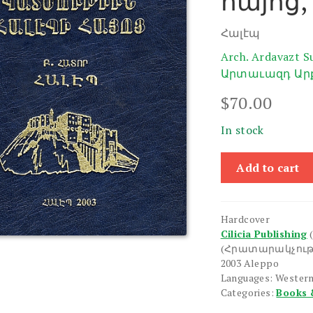
հայոց,
Հալէպ
Arch. Ardavazt 
Արտաւազդ Արք
$
70.00
In stock
Patmutiun
Add to cart
Halepi
Hayots,
B.
Hardcover
Hator:
Cilicia Publishing
Halep
(Հրատարակչութ
quantity
2003 Aleppo
Languages: Wester
Categories:
Books 