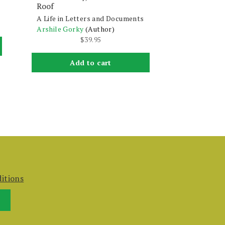
Roof
A Life in Letters and Documents
Arshile Gorky
(Author)
$
39.95
Add to cart
itions