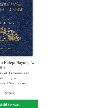
n Halepi Hayots, A.
uria
ry of Armenians in
l. 1: Syria
davazt Surmeyan
$
70.00
Add to cart