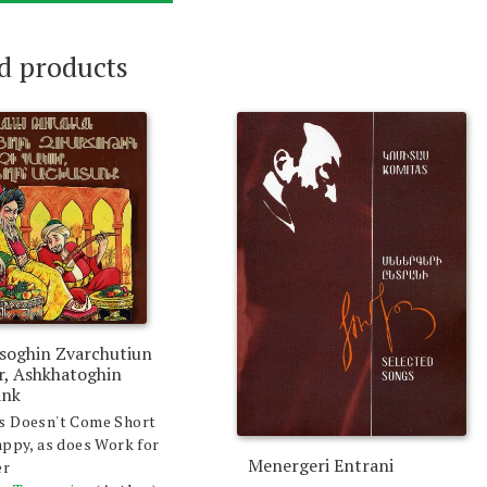
d products
soghin Zvarchutiun
ir, Ashkhatoghin
ank
s Doesn't Come Short
appy, as does Work for
Menergeri Entrani
er