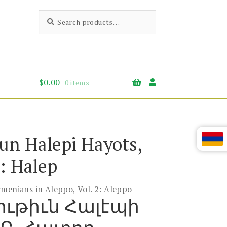
Search
Search
for:
$
0.00
0 items
un Halepi Hayots,
: Halep
rmenians in Aleppo, Vol. 2: Aleppo
ւթիւն Հալէպի