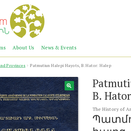
Abril
Living
ems
About Us
News & Events
the
Books
Armenian
Heritage
and Provinces
Patmutiun Halepi Hayots, B. Hator: Halep
Patmuti
B. Hator
The History of A
Պատմո