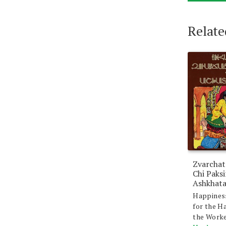
Relate
Zvarchat
Chi Paks
Ashkhat
Happines
for the H
the Work