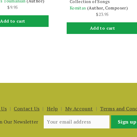
s Toumanian
(Author)
Collection of Songs
$
9.95
Komitas
(Author, Composer)
$
23.95
Add to cart
Add to cart
 Us
Contact Us
Help
My Account
Terms and Cond
in Our Newsletter