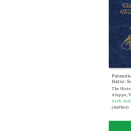
Patmutiu
Hator: S
The Histo
Aleppo, Vo
Arch. Ar
(Author)