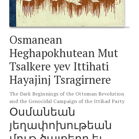
Osmanean
Heghapokhutean Mut
Tsalkere yev Ittihati
Hayajinj Tsragirnere
The Dark Beginnings of the Ottoman Revolution
and the Genocidal Campaign of the Ittihad Party
Օսմանեան
յեղափոխութեան
մութ ծալքերը եւ