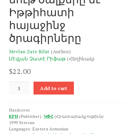
Իթթիհատի
հայաջինջ
ծրագիրները
Mevlan Zate Rifat
(Author)
Մէվլան Զատէ Րիֆաթ
(Հեղինակ)
$
22.00
Osmanean
Add to cart
Heghapokhutean
Mut
Tsalkere
Hardcover
yev
KPH
(Publisher)
ԿՓՀ
(Հրատարակչութիւն)
Ittihati
1999 Yerevan
Hayajinj
Languages: Eastern Armenian