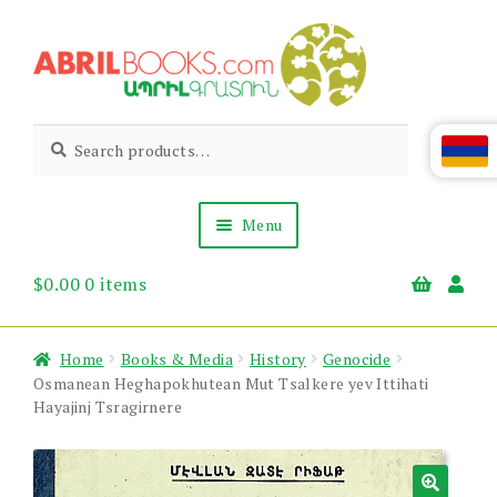
Skip
Skip
to
to
navigation
content
Abril
Living
Search
Search
the
for:
Books
Armenian
Heritage
Menu
$
0.00
0 items
Books & Media
Children’s
Gift Items
Home
Books & Media
History
Genocide
About Us
Osmanean Heghapokhutean Mut Tsalkere yev Ittihati
News & Events
Hayajinj Tsragirnere