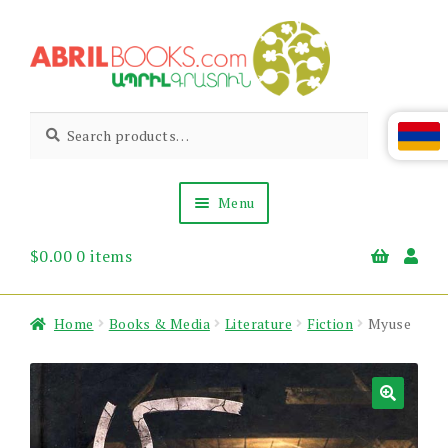
Skip
Skip
to
to
navigation
content
Abril
Living
Search
Search
the
for:
Books
Armenian
Heritage
Menu
$
0.00
0 items
Books & Media
Children’s
Gift Items
Home
Books & Media
Literature
Fiction
Myuse
About Us
News & Events