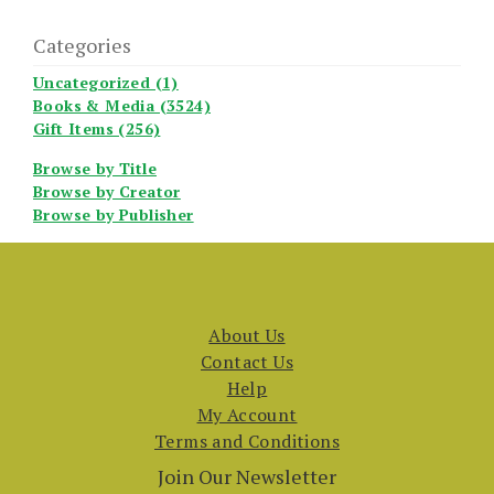
Categories
Uncategorized (1)
Books & Media (3524)
Gift Items (256)
Browse by Title
Browse by Creator
Browse by Publisher
About Us
Contact Us
Help
My Account
Terms and Conditions
Join Our Newsletter