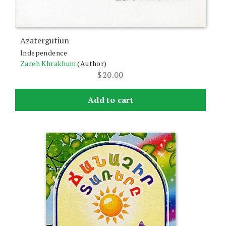
Azatergutiun
Independence
Zareh Khrakhuni
(Author)
$
20.00
Add to cart