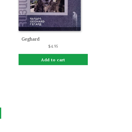
Geghard
$
4.95
Add to cart