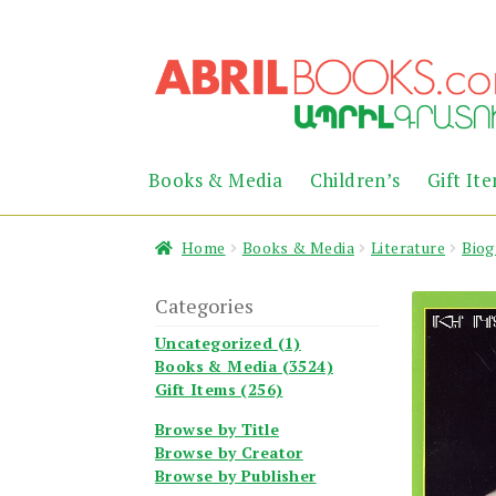
Skip
Skip
to
to
navigation
content
Books & Media
Children’s
Gift It
Home
Books & Media
Literature
Biog
Categories
Uncategorized (1)
Books & Media (3524)
Gift Items (256)
Browse by Title
Browse by Creator
Browse by Publisher