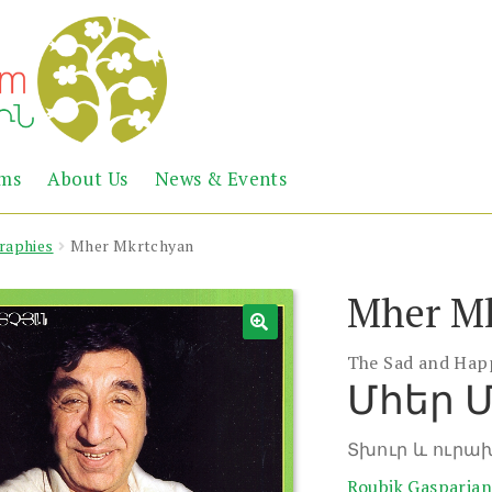
Abril
Living
ems
About Us
News & Events
the
Books
Armenian
Heritage
raphies
Mher Mkrtchyan
Mher M
The Sad and Ha
Մհեր 
Տխուր և ուրախ
Roubik Gasparia