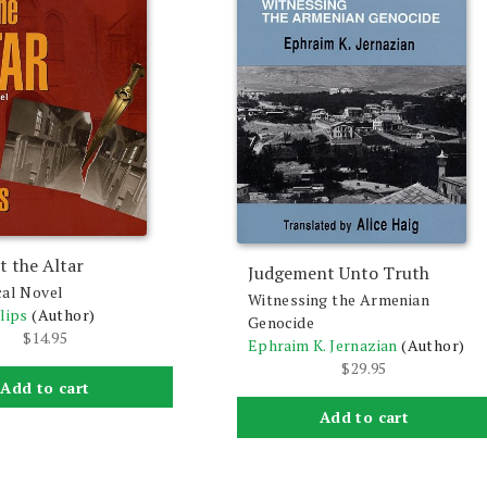
t the Altar
Judgement Unto Truth
cal Novel
Witnessing the Armenian
lips
(Author)
Genocide
$
14.95
Ephraim K. Jernazian
(Author)
$
29.95
Add to cart
Add to cart