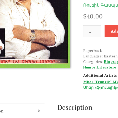
Ռուբիկ Գասպ
$
40.00
Mher
Add
Mkrtchyan
quantity
Paperback
Languages: Easter
Categories:
Biogra
Humor
,
Literature
Additional Artists
Mher "Frunzik" M
Մհեր «ֆրունզիկ
Description
on