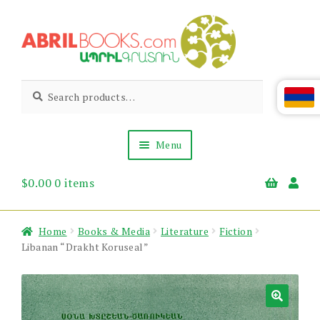
Skip
Skip
to
to
navigation
content
Abril
Living
Search
Search
the
for:
Books
Armenian
Heritage
Menu
$
0.00
0 items
Books & Media
Children’s
Gift Items
Home
Books & Media
Literature
Fiction
About Us
Libanan “Drakht Koruseal”
News & Events