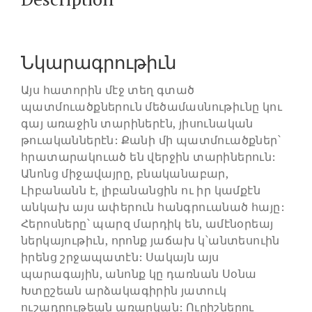
Նկարագրութիւն
Այս հատորին մէջ տեղ գտած
պատմուածքներուն մեծամասնութիւնը կու
գայ առաջին տարիներէն, յիսունական
թուականներէն: Քանի մի պատմուածքներ՝
հրատարակուած են վերջին տարիներուն:
Անոնց միջավայրը, բնականաբար,
Լիբանանն է, լիբանանցին ու իր կամքէն
անկախ այս ափերուն հանգրուանած հայը:
Հերոսները՝ պարզ մարդիկ են, ամէնօրեայ
ներկայութիւն, որոնք յաճախ կ՝անտեսուին
իրենց շրջապատէն: Սակայն այս
պարագային, անոնք կը դառնան Սօնա
Խտըշեան արձակագիրին յատուկ
ուշադրութեան առարկան: Ուրիշներու