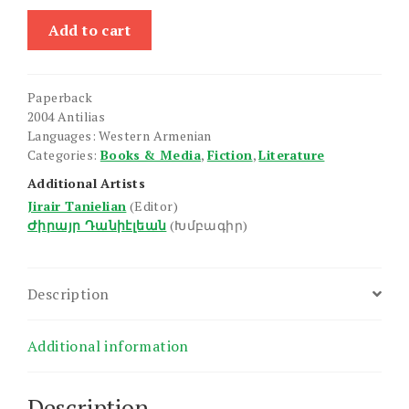
Libanan
Add to cart
"Drakht
Koruseal"
quantity
Paperback
2004 Antilias
Languages: Western Armenian
Categories:
Books & Media
,
Fiction
,
Literature
Additional Artists
Jirair Tanielian
(Editor)
Ժիրայր Դանիէլեան
(Խմբագիր)
Description
Additional information
Description