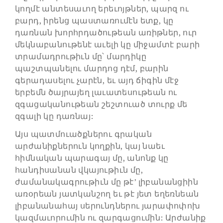
կողմէ անտեսաւող երեւոյթներ, պարզ ու
բարդ, իրենց պաստառումէն ետք, կը
դառնան խորհրդածութեան առիթներ, ուր
մեկնաբանութենէ աւելի կը միջամտէ բարի
տրամադրութիւն մը՝ մարդիկը
պաշտպանելու մարդոց դէմ, բարին
գերադասելու չարէն, եւ այդ ճիգին մէջ
երբեմն ծայրայեղ լաւատեսութեան ու
զգացականութեան շեշտուած տուրք մե
զգալի կը դառնայ:
Այս պատմուածքներու գրական
արժանիքներուն կողքին, կայ նաեւ
հիմնական պարագայ մը, անոնք կը
հանդիսանան վկայութիւն մը,
ժամանակագրութիւն մը թէ’ լիբանանցիին
առօրեան յատկանշող եւ թէ յետ եղեռնեան
լիբանանահայ սերունդներու յարափոփոխ
կազմաւորումին ու զարգացումին: Արժանիք