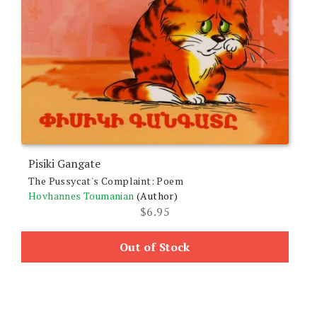
Pisiki Gangate
The Pussycat's Complaint: Poem
Hovhannes Toumanian
(Author)
$
6.95
Out of Stock