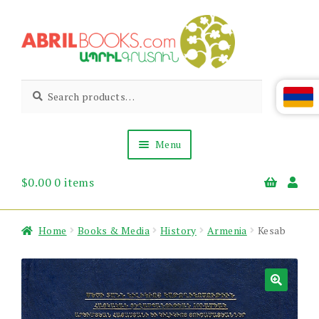
Skip
Skip
to
to
navigation
content
Abril
Living
Search
Search
the
for:
Books
Armenian
Heritage
Menu
$
0.00
0 items
Books & Media
Children’s
Gift Items
Home
Books & Media
History
Armenia
Kesab
About Us
News & Events