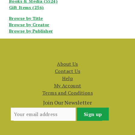
Books & Media (3524)
Gift Items (256)
Browse by Title
Browse by Creator
Browse by Publisher
About Us
Contact Us
Help
My Account
Terms and Conditions
Join Our Newsletter