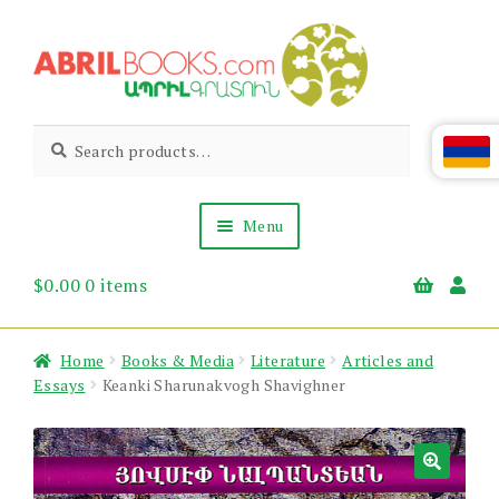
Skip
Skip
to
to
navigation
content
Abril
Living
Search
Search
the
for:
Books
Armenian
Heritage
Menu
$
0.00
0 items
Books & Media
Children’s
Gift Items
Home
Books & Media
Literature
Articles and
About Us
Essays
Keanki Sharunakvogh Shavighner
News & Events