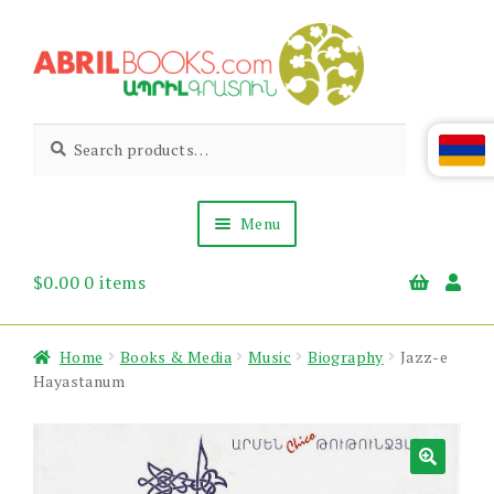
Skip
Skip
to
to
navigation
content
Abril
Living
Search
Search
the
for:
Books
Armenian
Heritage
Menu
$
0.00
0 items
Books & Media
Children’s
Gift Items
Home
Books & Media
Music
Biography
Jazz-e
About Us
Hayastanum
News & Events