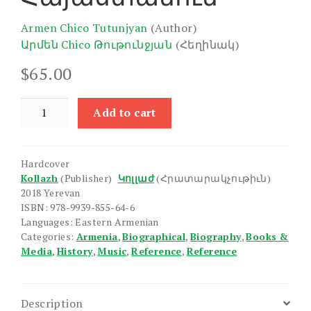
Armen Chico Tutunjyan
(Author)
Արմեն Chico Թութունջյան
(Հեղինակ)
$
65.00
Jazz-
Add to cart
e
Hayastanum
quantity
Hardcover
Kollazh
(Publisher)
Կոլլաժ
(Հրատարակչութիւն)
2018 Yerevan
ISBN: 978-9939-855-64-6
Languages: Eastern Armenian
Categories:
Armenia
,
Biographical
,
Biography
,
Books &
Media
,
History
,
Music
,
Reference
,
Reference
Description