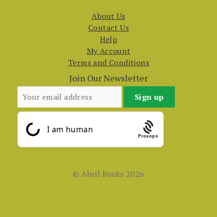
About Us
Contact Us
Help
My Account
Terms and Conditions
Join Our Newsletter
Prosopo
© Abril Books 2026